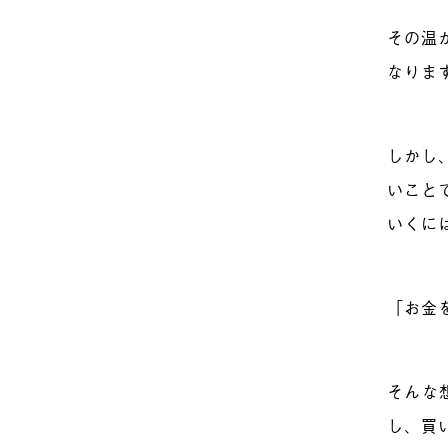
その温
なりま
しかし
いこと
いくに
「お金
そんな
し、買