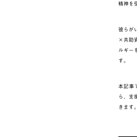
精神を
彼らが
×共助
ルギー
す。
本記事
ら、支
きます