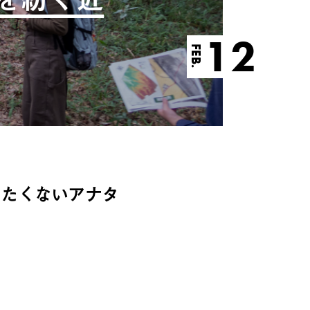
12
FEB.
せたくないアナタ