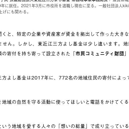
19年に就任。2021年3月に市役所を退職し現在に至る。一般社団法人ki
上げにも関わる。
聞くと、特定の企業や資産家が資金を拠出して作った大き
ません。しかし、東近江三方よし基金は少し違います。地
額の寄付を持ち寄って設立された「
市民コミュニティ財団
三方よし基金は2017年に、772名の地域住民の寄付によ
を地域の自然を守る活動に使ってほしいと電話をかけてく
という地域を愛する人々の「想いの総量」で成り立ってい