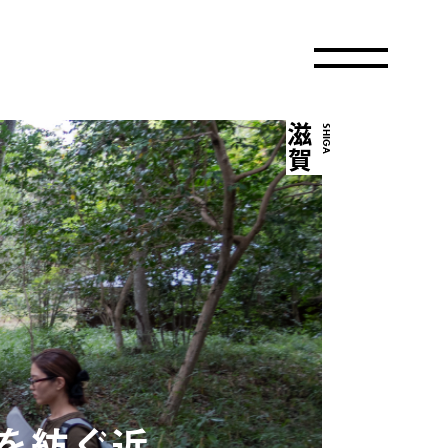
滋賀
SHIGA
を紡ぐ近