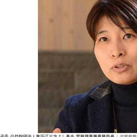
知子氏 公益財団法人東近江三方よし基金 常務理事兼事務局長
/ 滋賀県