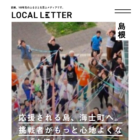
前略、100年先のふるさとを思ふメディアです。
LOCAL LETTER
島根
応援される島、海士町へ。
挑戦者がもっと心地よくな