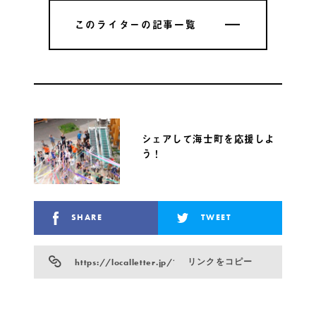
このライターの記事一覧
このライターの記事一覧
シェアして海士町を応援しよ
う！
SHARE
TWEET
https://localletter.jp/?p=27648
リンクをコピー