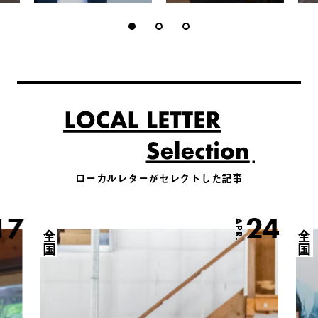
ローカルレターがセレクトした記事
17
24
APR.
全国
全国