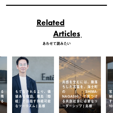
Related
Articles
あわせて読みたい
共感を生むには、腹落
ちした言葉を。海士町
する
もてなされるより、価
の「SHIMA-
官
を残
値ある宿泊。離島『隠
NAGASHI」で見つけ
秘
至る
岐』で目指す持続可能
る共創社会に必要なリ
す
なツーリズム | 島根
ーダーシップ | 島根
1