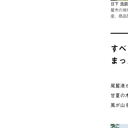
日下 浩辰
鷲市の地
産、商品
すべ
まっ
尾鷲港
甘夏の
風が山