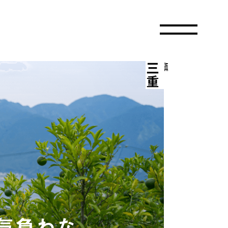
三重
MIE
気負わな