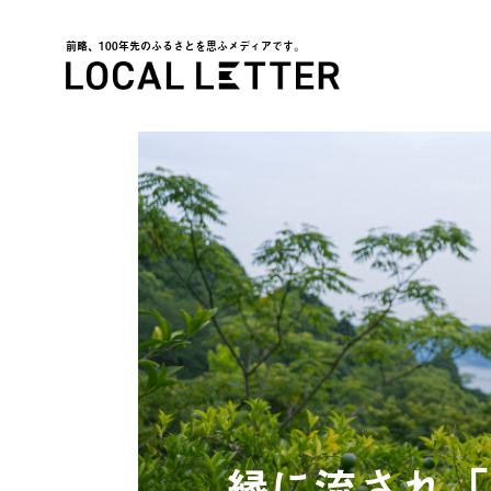
前略、100年先のふるさとを思ふメディアです。
LOCAL LETTER
縁に流され「