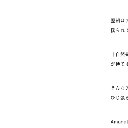
翌朝は
揺られ
「自然
が持て
そんな
ひじ張
Aman