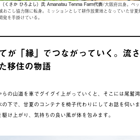
（くさか ひろよし）氏 Amanatsu Tenma Farm代表
/大阪府出身。ペッ
域おこし協力隊に転身。ミッションとして耕作放棄地となっていた甘夏
開発を手掛けている。
てが「縁」でつながっていく。流
た移住の物語
からの山道を車でグイグイ上がっていくと、そこには尾鷲
木の下で、甘夏のコンテナを椅子代わりにしてお話を伺い
を駆け上がり、気持ちの良い風が体を包みます。