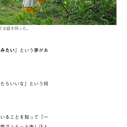
てお話を伺った。
住みたい
」
という夢があ
えたらいいな」という何
ていることを知って「一
感覚で
ふらっと申し込ん