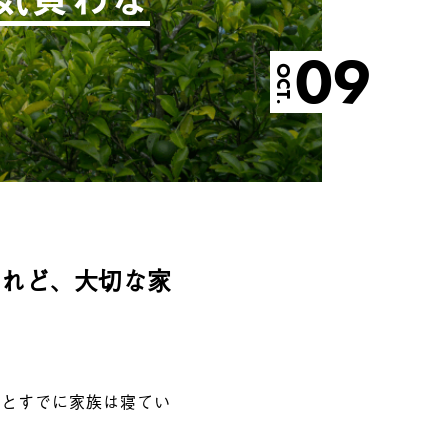
09
OCT.
けれど、大切な家
るとすでに家族は寝てい