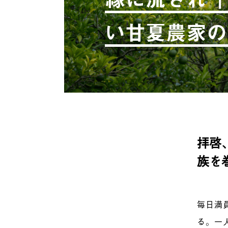
い甘夏農家の
拝啓
族を
毎日満
る。一