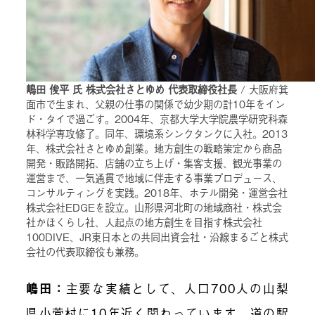
嶋田 俊平 氏 株式会社さとゆめ 代表取締役社長
/ 大阪府箕
面市で生まれ、父親の仕事の関係で幼少期の計10年をイン
ド・タイで過ごす。2004年、京都大学大学院農学研究科森
林科学専攻修了。同年、環境系シンクタンクに入社。2013
年、株式会社さとゆめ創業。地方創生の戦略策定から商品
開発・販路開拓、店舗の立ち上げ・集客支援、観光事業の
運営まで、一気通貫で地域に伴走する事業プロデュース、
コンサルティングを実践。2018年、ホテル開発・運営会社
株式会社EDGEを設立。山形県河北町の地域商社・株式会
社かほくらし社、人起点の地方創生を目指す株式会社
100DIVE、JR東日本との共同出資会社・沿線まるごと株式
会社の代表取締役も兼務。
嶋田：
主要な実績として、人口700人の山梨
県小菅村に10年近く関わっています。道の駅