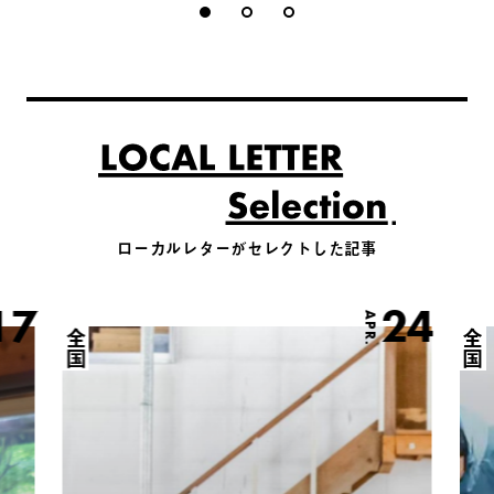
ローカルレターがセレクトした記事
17
24
APR.
全国
全国