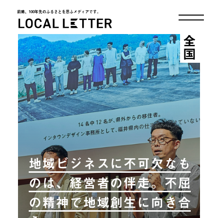
前略、100年先のふるさとを思ふメディアです。
LOCAL LETTER
全国
地域ビジネスに不可欠なも
のは、経営者の伴走。不屈
の精神で地域創生に向き合