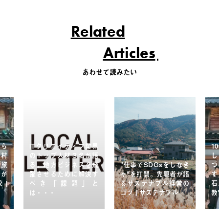
Related
Articles
あわせて読みたい
暮ら
ITクリエイティブ業界
1
。村
のトップ人材３名が語
し
「旅
る。地方ビジネスを飛
"仕事でSDGsをしなき
づ
」が
躍させるために解決す
ゃ"を打開。先駆者が語
す
 |
べき「課題」と
るサステナブル経営の
石
は・・・
コツ | サステナブル
教