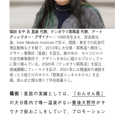
福田 まや 氏 星庭 代表、テンポラリ耶馬溪 代表、アート
ディレクター・デザイナー
/ 1985年生まれ、奈良県出
身。Inter Medium Instituteで学ぶ。関西・東京での広告代
理店勤務などを経て、2012年に大分県・耶馬溪へ移住し、
デザイン事務所「星庭」を設立。森の中の、セルフビルド
の自宅兼事務所で、デザインを中心に様々なプロジェクト
に取り組んでいる。2020年「テンポラリ耶馬渓」を設立、
地域課題にフィールドを広げ、2021年には開通前の道路を
使った３夜だけのホテル「耶馬溪トンネルホテル」を企
画。田んぼと畑も借りて半自給暮らし。
福田：
星庭の実績としては、
「おんせん県」
の大分県内で唯一温泉がない
豊後大野市
がサ
ウナで街おこしをしていて、プロモーション