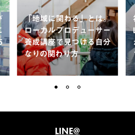
が
「地域に関わる」とは。
に
ローカルプロデューサー
5
養成講座で見つける自分
なりの関わり方
LINE@