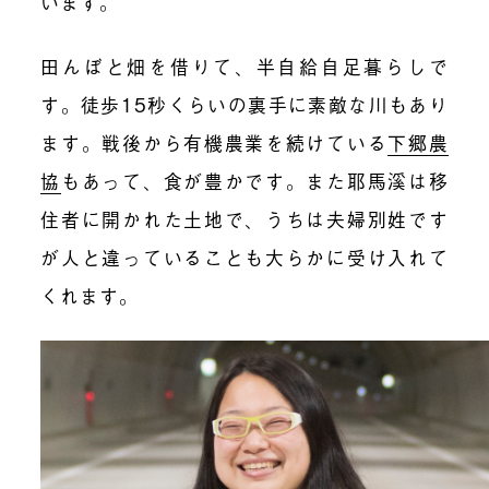
います。
田んぼと畑を借りて、半自給自足暮らしで
す。徒歩15秒くらいの裏手に素敵な川もあり
ます。戦後から有機農業を続けている
下郷農
協
もあって、食が豊かです。また耶馬溪は移
住者に開かれた土地で、うちは夫婦別姓です
が人と違っていることも大らかに受け入れて
くれます。