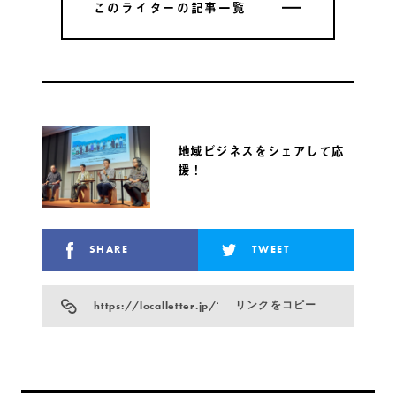
このライターの記事一覧
このライターの記事一覧
地域ビジネスをシェアして応
援！
SHARE
TWEET
https://localletter.jp/?p=24410
リンクをコピー