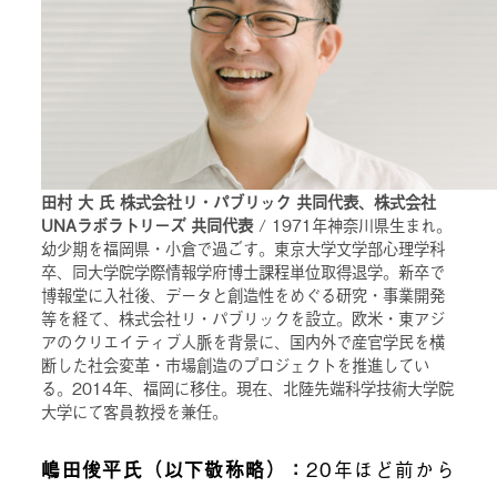
田村 大 氏 株式会社リ・パブリック 共同代表、株式会社
UNAラボラトリーズ 共同代表
/ 1971年神奈川県生まれ。
幼少期を福岡県・小倉で過ごす。東京大学文学部心理学科
卒、同大学院学際情報学府博士課程単位取得退学。新卒で
博報堂に入社後、データと創造性をめぐる研究・事業開発
等を経て、株式会社リ・パブリックを設立。欧米・東アジ
アのクリエイティブ人脈を背景に、国内外で産官学民を横
断した社会変革・市場創造のプロジェクトを推進してい
る。2014年、福岡に移住。現在、北陸先端科学技術大学院
大学にて客員教授を兼任。
嶋田俊平氏（以下敬称略）
：
20年ほど前から