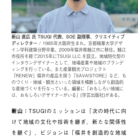
新山 直広 氏 TSUGI 代表、SOE 副理事、クリエイティブ
ディレクター
/ 1985年大阪府生まれ。京都精華大学デザ
イン学科建築分野卒業。2009年福井県鯖江市に移住。鯖江
市役所を経て2015年にTSUGI LLC.を設立。地域特化型の
インタウンデザイナーとして、地場産業や地域のブランデ
ィングを行っている。また産業観光プロジェクト
「RENEW」福井の産品を扱う「SAVA!STORE」など、も
のづくり・地域・観光といった領域を横断しながら創造的
な産地づくりを行なっている。編著に「おもしろい地域に
は、おもしろいデザイナーがいる」(学芸出版社)がある。
新山：
TSUGIのミッションは「次の時代に向
けて地域の文化や技術を継ぎ、新たな関係性
を継ぐ」、ビジョンは「福井を創造的な地域