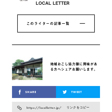
LOCAL LETTER
このライターの記事一覧
このライターの記事一覧
地域おこし協力隊に興味があ
る方へシェアお願いします。
SHARE
TWEET
https://localletter.jp/?p=17963
リンクをコピー