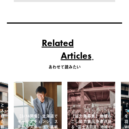
Related
Articles
あわせて読みたい
こと
「
る人
で
。根
【2/14開催】北海道で
【協力隊募集】地域お
を
た
キャリアチェンジ。ス
こし協力隊出身者が語
の新
モールスタートで挑戦
る “富士吉田流” 地域で
W