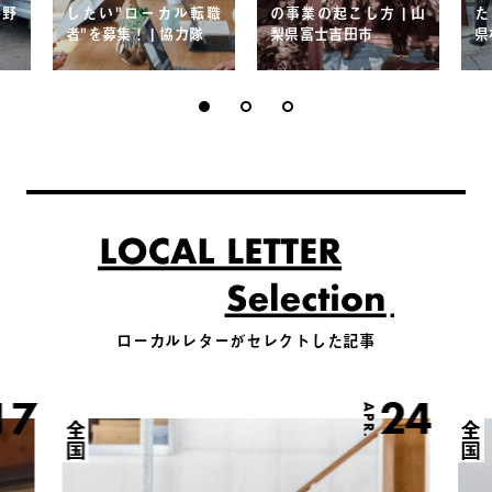
長野
したい"ローカル転職
の事業の起こし方 | 山
た
者"を募集！ | 協力隊
梨県富士吉田市
県
ローカルレターがセレクトした記事
17
24
APR.
全国
全国