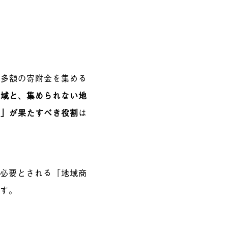
で多額の寄附金を集める
地域と、集められない地
社」が果たすべき役割
は
で必要とされる「地域商
ます。