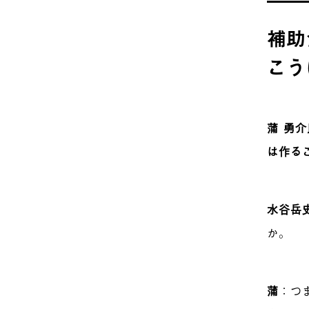
補助
こう
蒲 勇
は作る
水谷岳
か。
蒲
：つ