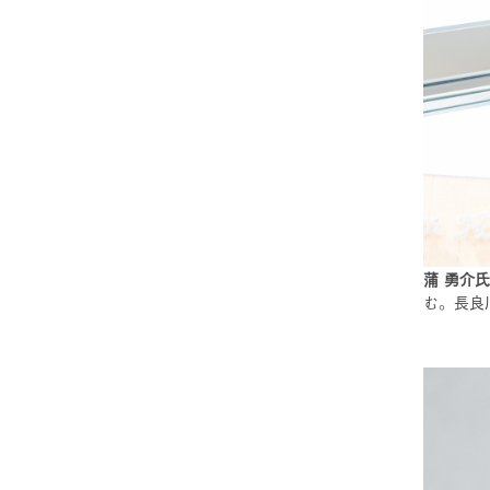
蒲 勇介氏
む。長良