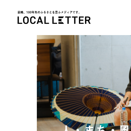
前略、100年先のふるさとを思ふメディアです。
LOCAL LETTER
人・まち・風