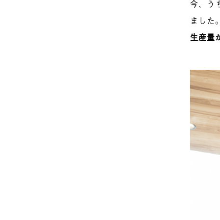
今、う
ました
生産量