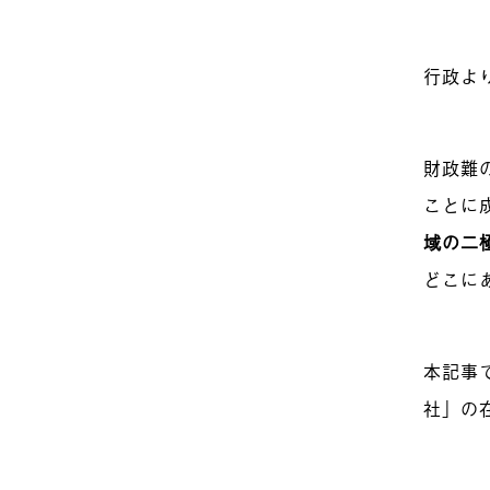
行政よ
財政難
ことに
域の二
どこに
本記事
社」の