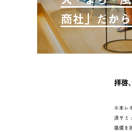
商社」だから
拝啓
※本レ
済サミッ
循環を