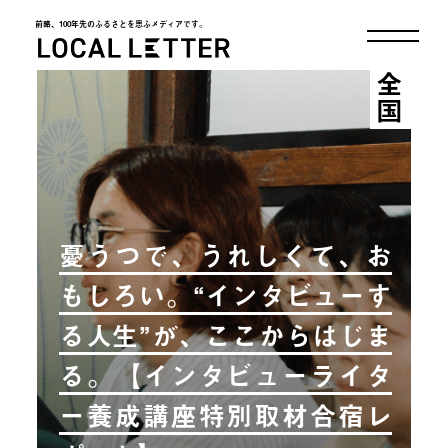
前略、100年先のふるさとを思ふメディアです。
LOCAL LETTER
全国
憂うつで、うれしくて、お
もしろい。“インタビューす
る人生”が、ここからはじま
る。【インタビューライタ
ー養成講座特別取材合宿レ