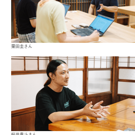
栗田圭さん
桜井貴斗さん