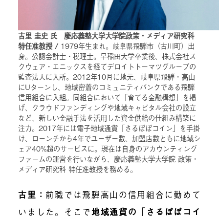
古里 圭史 氏 慶応義塾大学大学院政策・メディア研究科
特任准教授 /
1979年生まれ。岐阜県飛騨市（古川町）出
身。公認会計士・税理士。早稲田大学卒業後、株式会社ス
クウェア・エニックスを経てデロイトトーマツグループの
監査法人に入所。2012年10月に地元、岐阜県飛騨・高山
にUターンし、地域密着のコミュニティバンクである飛騨
信用組合に入組。同組合において「育てる金融構想」を掲
げ、クラウドファンディングや地域キャピタル会社の設立
など、新しい金融手法を活用した資金供給の仕組み構築に
注力。2017年には電子地域通貨「さるぼぼコイン」を手掛
け、ローンチから4年でユーザー数、加盟店数ともに地域シ
ェア40%超のサービスに。現在は自身のアカウンティング
ファームの運営を行いながら、慶応義塾大学大学院 政策・
メディア研究科 特任准教授を務める。
古里：
前職では飛騨高山の信用組合に勤めて
いました。そこで
地域通貨の「さるぼぼコイ