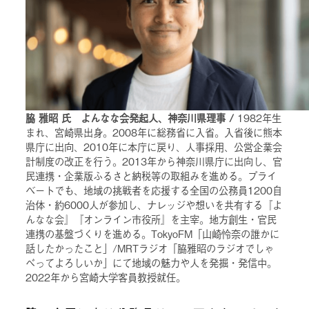
脇 雅昭 氏 よんなな会発起人、神奈川県理事 /
1982年生
まれ、宮崎県出身。2008年に総務省に入省。入省後に熊本
県庁に出向、2010年に本庁に戻り、人事採用、公営企業会
計制度の改正を行う。2013年から神奈川県庁に出向し、官
民連携・企業版ふるさと納税等の取組みを進める。プライ
ベートでも、地域の挑戦者を応援する全国の公務員1200自
治体・約6000人が参加し、ナレッジや想いを共有する『よ
んなな会』『オンライン市役所』を主宰。地方創生・官民
連携の基盤づくりを進める。TokyoFM「山崎怜奈の誰かに
話したかったこと」/MRTラジオ「脇雅昭のラジオでしゃ
べってよろしいか」にて地域の魅力や人を発掘・発信中。
2022年から宮崎大学客員教授就任。