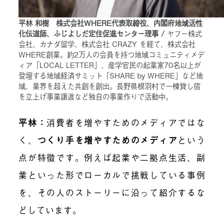
平林 和樹 株式会社WHERE代表取締役、内閣府地域活性
化伝道師、ふじよしだ定住促進センター理事 /
ヤフー株式
会社、カナダ留学、株式会社 CRAZY を経て、株式会社
WHERE創業。約2万人の会員を持つ地域コミュニティメデ
ィア「LOCAL LETTER」、産学官民の起業家70名以上が
登壇する地域経済サミット「SHARE by WHERE」など地
域、業界を超えた共創を創出。長野県根羽村で一棟貸し宿
を立上げ事業譲渡など独自の事業作りで活動中。
平林：
消費者を増やすためのメディアではな
く、
つくり手を増やすためのメディア
という
点が特徴です。例えば起業や二拠点生活、副
業といった形でローカルで挑戦している事例
を、その人のストーリーに沿って紹介するな
どしています。