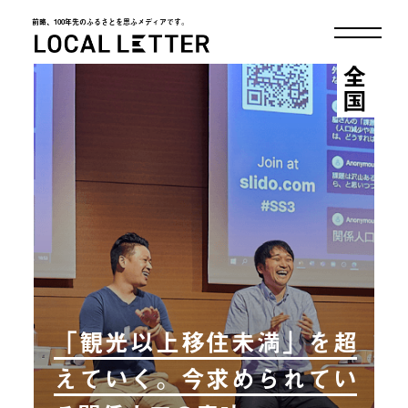
前略、100年先のふるさとを思ふメディアです。
LOCAL LETTER
全国
「観光以上移住未満」を超
えていく。今求められてい