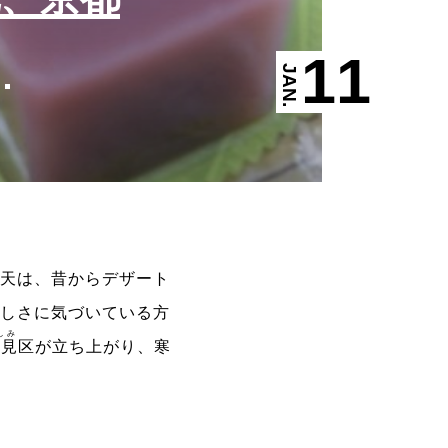
11
JAN.
寒天は、昔からデザート
味しさに気づいている方
しみ
伏見
区が立ち上がり、寒