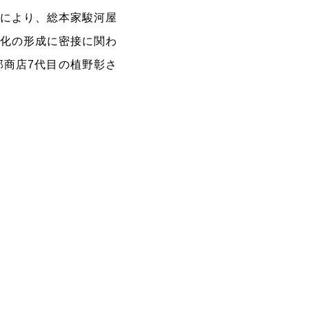
見により、総本家駿河屋
文化の形成に密接に関わ
郎商店7代目の植野彰さ