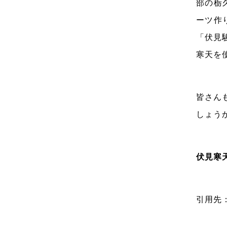
部の栃
ーツ作
「伏見
寒天を
皆さん
しょう
伏見寒
引用先