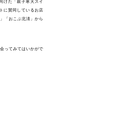
に向けた「親子寒天スイ
ントに賛同しているお店
ケ」「おこぶ北淸」から
出会ってみてはいかがで