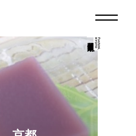
O
F
u
s
h
i
m
i
,
K
Y
O
T
、京都