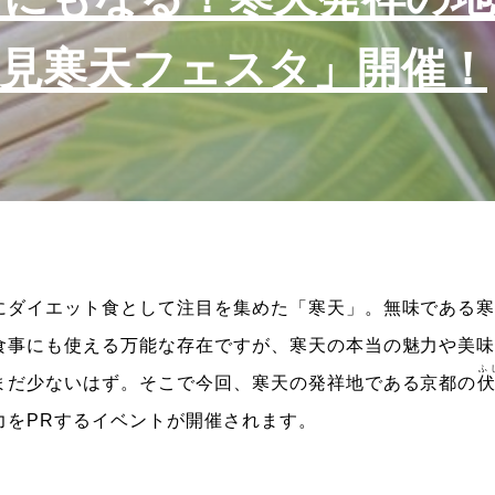
見寒天フェスタ」開催！
にダイエット食として注目を集めた「寒天」。無味である
食事にも使える万能な存在ですが、寒天の本当の魅力や美
ふ
まだ少ないはず。そこで今回、寒天の発祥地である京都の
力をPRするイベントが開催されます。