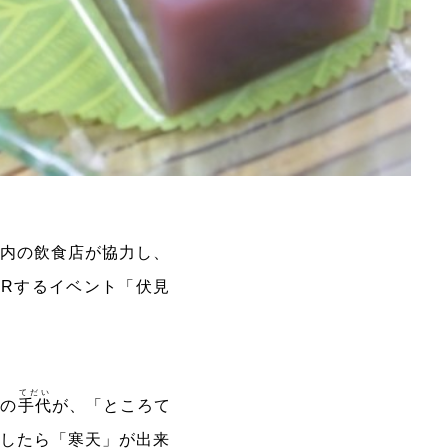
区内の飲食店が協力し、
をPRするイベント「伏見
てだい
門の
手代
が、「ところて
見したら「寒天」が出来