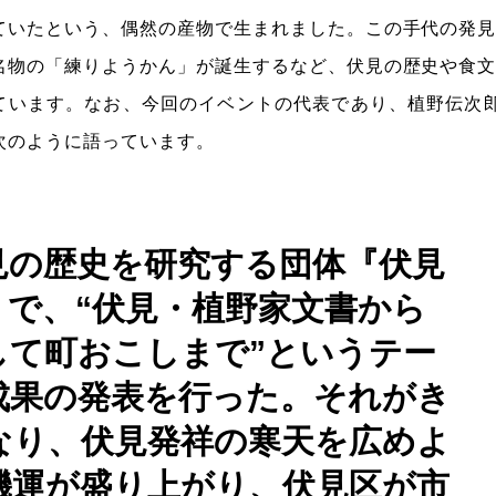
ていたという、偶然の産物で生まれました。この手代の発
名物の「練りようかん」が誕生するなど、伏見の歴史や食
ています。なお、今回のイベントの代表であり、植野伝次
次のように語っています。
見の歴史を研究する団体『伏見
』で、“伏見・植野家文書から
して町おこしまで”というテー
成果の発表を行った。それがき
なり、伏見発祥の寒天を広めよ
機運が盛り上がり、伏見区が市