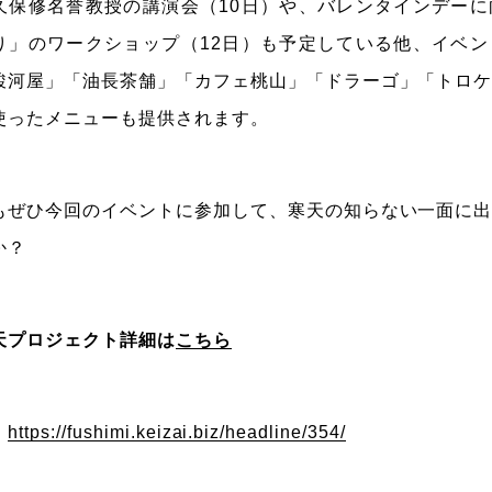
久保修名誉教授の講演会（10日）や、バレンタインデー
り」のワークショップ（12日）も予定している他、イベ
駿河屋」「油長茶舗」「カフェ桃山」「ドラーゴ」「トロ
使ったメニューも提供されます。
もぜひ今回のイベントに参加して、寒天の知らない一面に
か？
天プロジェクト詳細は
こちら
：
https://fushimi.keizai.biz/headline/354/