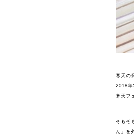
寒天の
2018
寒天フ
そもそ
ん」を