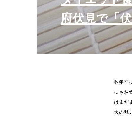
府伏見で「伏
数年前
にもお
はまだ
天の魅