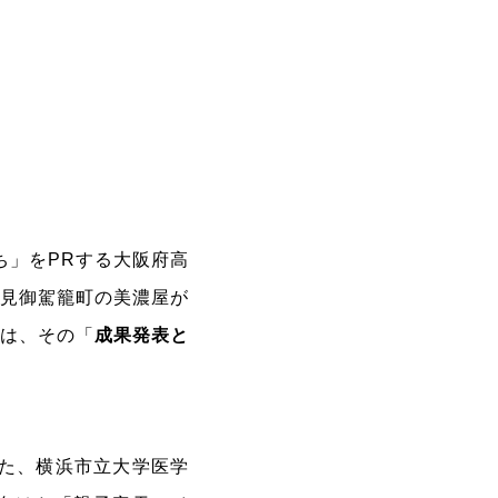
ち」をPRする大阪府高
伏見御駕籠町の美濃屋が
トは、その「
成果発表と
した、横浜市立大学医学