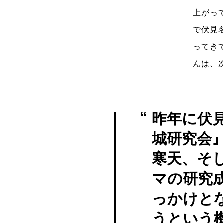
上がっ
で伏見
ってき
んは、
昨年に伏
城研究会
寒天、そ
マの研究
っかけと
うという