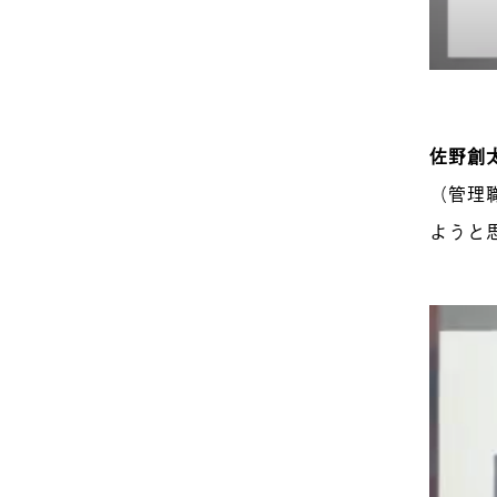
佐野創
（管理
ようと