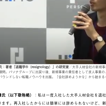
：著者「退職学®（resignology）」の研究家
／大手人材会社の新規事
顧問。パソナグループに出戻り後、新規事業の責任者として求人事業のメ
バウンドしない転職ノウハウを出版。「会社辞めようかな」から始まる
清氏（以下敬称略）
：
私は一度入社した大手人材会社を退
ります。再入社したからには簡単には辞められないけど、