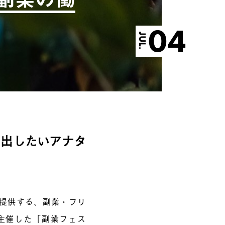
04
JUL.
み出したいアナタ
が提供する、副業・フリ
」が主催した「副業フェス