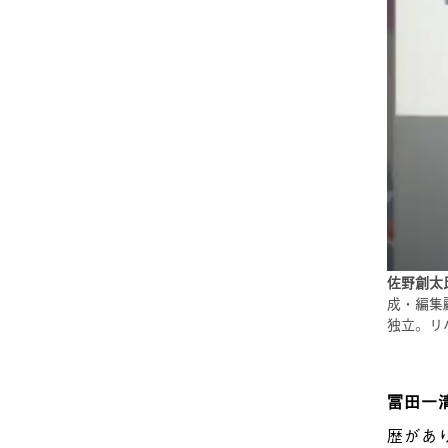
佐野創太氏
成・編集
独立。リ
冨田一
歴があ