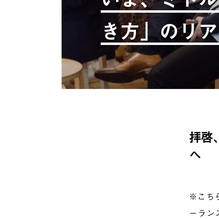
き方」のリア
拝啓
へ
※こち
ーランス