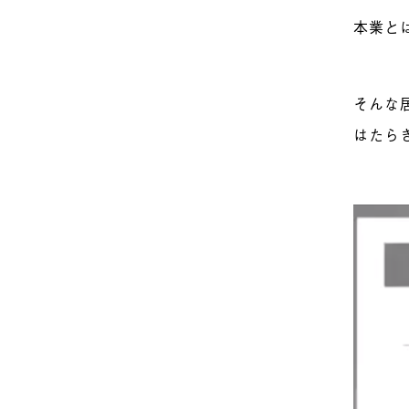
本業と
そんな
はたら