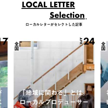
ローカルレターがセレクトした記事
17
24
APR.
全国
全国
が
「地域に関わる」とは。
に
ローカルプロデューサー