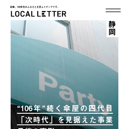
前略、100年先のふるさとを思ふメディアです。
LOCAL LETTER
静岡
“106年”続く傘屋の四代目
「次時代」を見据えた事業