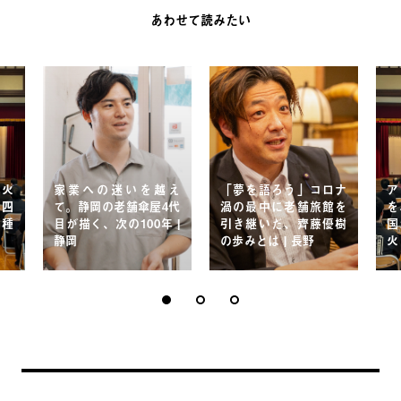
あわせて読みたい
す火
家業への迷いを越え
「夢を語ろう」コロナ
ア
。四
て。静岡の老舗傘屋4代
渦の最中に老舗旅館を
を
の種
目が描く、次の100年 |
引き継いだ、齊藤優樹
国
静岡
の歩みとは | 長野
火