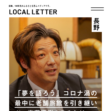
前略、100年先のふるさとを思ふメディアです。
LOCAL LETTER
長野
「夢を語ろう」コロナ渦の
最中に老舗旅館を引き継い