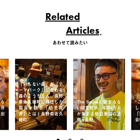
Related
Articles
あわせて読みたい
「何もない森」が「テ
ーマパーク」に変わる
森のようちえん。長野
分ら
県佐久穂町に移住した
The Saunaに留まらな
“
場所
園長が語る「幼児教
い経営哲学。年間4万人
し
の出
育」とは | 長野県佐久
が集まる宿泊施設の裏
「
穂町
側 | 長野
会