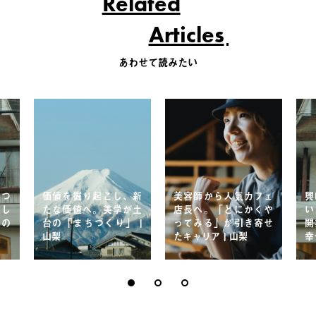
Related
Articles
あわせて読みたい
れつ
価値を掘り起こし、新
美容師から人気カフェ
興
住し
たな価値へ。美学が土
店長へ。「とにかくや
い
主の
台の「まちづくり」 |
ってみる」が引き寄せ
開
山梨
たキャリア | 山梨
幸