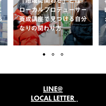
が
「地域に関わる」とは。
に
ローカルプロデューサー
5
養成講座で見つける自分
なりの関わり方
LINE@
LOCAL LETTER