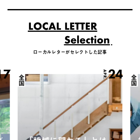
ローカルレターがセレクトした記事
17
24
APR.
全国
全国