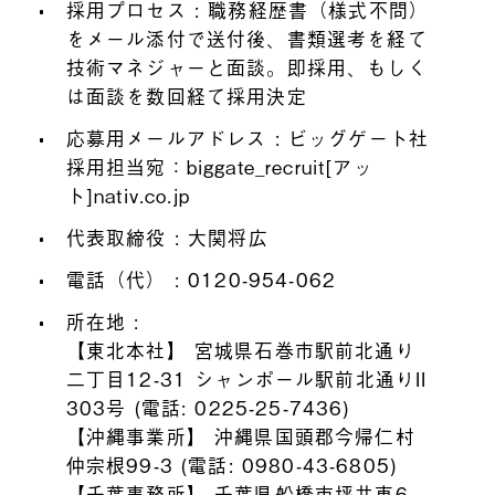
採用プロセス : 職務経歴書（様式不問）
をメール添付で送付後、書類選考を経て
技術マネジャーと面談。即採用、もしく
は面談を数回経て採用決定
応募用メールアドレス : ビッグゲート社
採用担当宛：biggate_recruit[アッ
ト]nativ.co.jp
代表取締役 : 大関将広
電話（代） : 0120-954-062
所在地 :
【東北本社】 宮城県石巻市駅前北通り
二丁目12-31 シャンポール駅前北通りII
303号 (電話: 0225-25-7436)
【沖縄事業所】 沖縄県国頭郡今帰仁村
仲宗根99-3 (電話: 0980-43-6805)
【千葉事務所】 千葉県船橋市坪井東6-