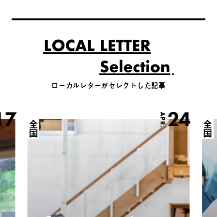
ローカルレターがセレクトした記事
17
24
APR.
全国
全国