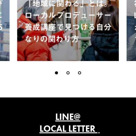
が
「地域に関わる」とは。
に
ローカルプロデューサー
5
養成講座で見つける自分
なりの関わり方
LINE@
LOCAL LETTER