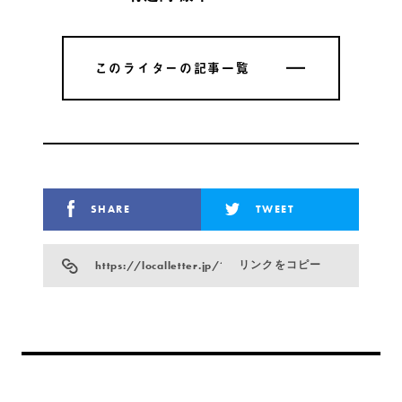
このライターの記事一覧
このライターの記事一覧
SHARE
TWEET
https://localletter.jp/?p=961
リンクをコピー