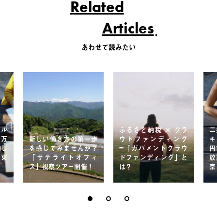
Related
Articles
あわせて読みたい
レル
ふるさと納税 × クラ
二
1万
新しい働き方の第一歩
ウドファンディング
キ
泊し
を感じてみませんか？
=「ガバメントクラウ
円
 東
「サテライトオフィ
ドファンディング」と
放
ス」視察ツアー開催！
は？
京