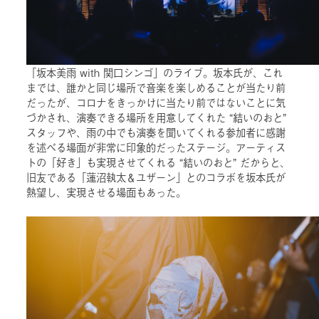
「坂本美雨 with 関口シンゴ」のライブ。坂本氏が、これ
までは、誰かと同じ場所で音楽を楽しめることが当たり前
だったが、コロナをきっかけに当たり前ではないことに気
づかされ、演奏できる場所を用意してくれた “結いのおと”
スタッフや、雨の中でも演奏を聞いてくれる参加者に感謝
を述べる場面が非常に印象的だったステージ。アーティス
トの「好き」も実現させてくれる “結いのおと” だからと、
旧友である「蓮沼執太＆ユザーン」とのコラボを坂本氏が
熱望し、実現させる場面もあった。