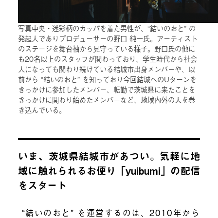
写真中央・迷彩柄のカッパを着た男性が、“結いのおと” の
発起人でありプロデューサーの野口 純一氏。アーティスト
のステージを舞台袖から見守っている様子。野口氏の他に
も20名以上のスタッフが関わっており、学生時代から社会
人になっても関わり続けている結城市出身メンバーや、以
前から “結いのおと” を知っており今回結城へのUターンを
きっかけに参加したメンバー、転勤で茨城県に来たことを
きっかけに関わり始めたメンバーなど、地域内外の人を巻
き込んでいる。
いま、茨城県結城市があつい。気軽に地
域に触れられるお便り「yuibumi」の配信
をスタート
“結いのおと” を運営するのは、2010年から