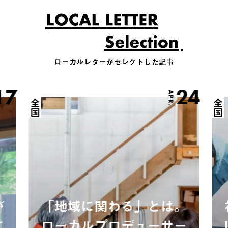
ローカルレターがセレクトした記事
17
24
APR.
全国
全国
が
「地域に関わる」とは。
に
ローカルプロデューサー