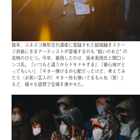
毎年、ユネスコ無形文化遺産に登録された結城紬をステー
ジ衣装にきるアーティストが登場するのも “結いのおと” の
名物のひとつ。今年、着用したのは、坂本美雨氏と関口シ
ンゴ氏。「いつもと違うからドキドキする」「着心地がと
ってもいい」「ギター弾けるか心配だったけど、考えてみ
たら（お笑い芸人の）ギター侍も弾いてるもんね（笑）」
など、様々な感想で会場を沸かせた。