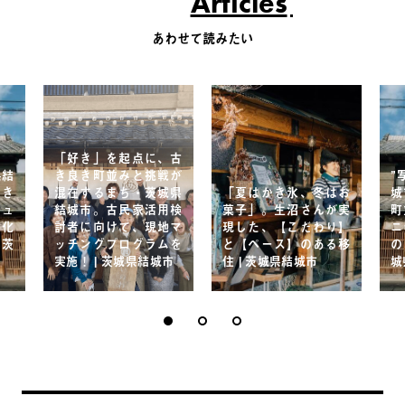
Articles
あわせて読みたい
「好き」を起点に、古
県結
き良き町並みと挑戦が
”
良き
混在するまち・茨城県
「夏はかき氷、冬はお
城
ミュ
結城市。古民家活用検
菓子」。生沼さんが実
町
文化
討者に向けて、現地マ
現した、【こだわり】
ニ
 茨
ッチングプログラムを
と【ペース】のある移
の
実施！ | 茨城県結城市
住 | 茨城県結城市
城