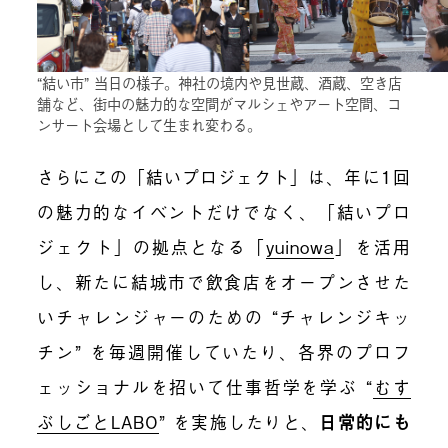
“結い市” 当日の様子。神社の境内や見世蔵、酒蔵、空き店
舗など、街中の魅力的な空間がマルシェやアート空間、コ
ンサート会場として生まれ変わる。
さらにこの「結いプロジェクト」は、年に1回
の魅力的なイベントだけでなく、「結いプロ
ジェクト」の拠点となる「
yuinowa
」を活用
し、新たに結城市で飲食店をオープンさせた
いチャレンジャーのための “チャレンジキッ
チン” を毎週開催していたり、各界のプロフ
ェッショナルを招いて仕事哲学を学ぶ “
むす
ぶしごとLABO
” を実施したりと、
日常的にも