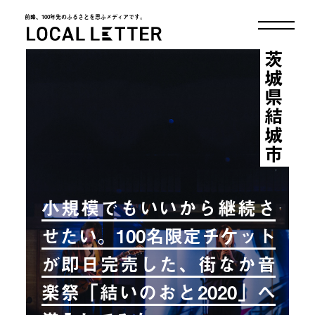
前略、100年先のふるさとを思ふメディアです。
LOCAL LETTER
茨城県結城市
小規模でもいいから継続さ
せたい。100名限定チケット
が即日完売した、街なか音
楽祭「結いのおと2020」へ