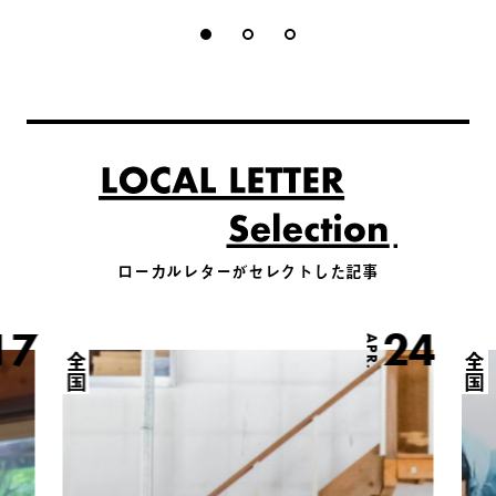
ローカルレターがセレクトした記事
17
24
APR.
全国
全国