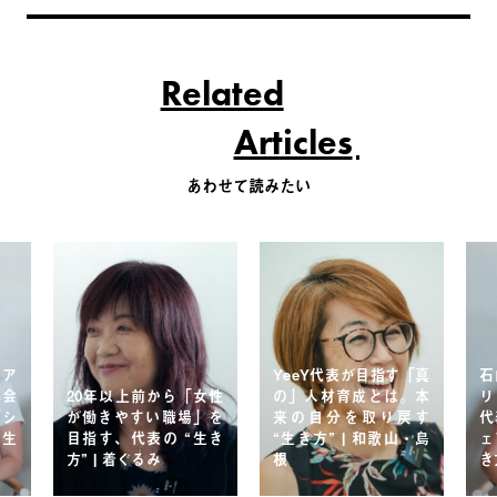
Related
Articles
あわせて読みたい
ェア
YeeY代表が目指す「真
石
協会
20年以上前から「女性
の」人材育成とは。本
リ
「シ
が働きやすい職場」を
来の自分を取り戻す
代
る生
目指す、代表の “生き
“生き方” | 和歌山・島
ェ
方” | 着ぐるみ
根
き