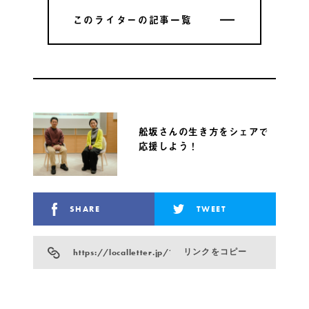
このライターの記事一覧
このライターの記事一覧
舩坂さんの生き方をシェアで
応援しよう！
SHARE
TWEET
https://localletter.jp/?p=25542
リンクをコピー