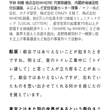
平林 和樹 株式会社WHERE 代表取締役、内閣府地域活性
化伝道師、ふじよしだ定住促進センター理事
/ ヤフー株式
会社、カナダ留学、株式会社 CRAZY を経て、株式会社
WHERE創業。約2万人の会員を持つ地域コミュニティメデ
ィア「LOCAL LETTER」、産学官民の起業家70名以上が
登壇する地域経済サミット「SHARE by WHERE」など地
域、業界を超えた共創を創出。長野県根羽村で一棟貸し宿
を立上げ事業譲渡など独自の事業作りで活動中。
舩坂：
都会ではありえないことが起きたとき
ですね。例えば、家のトイレ工事中に「トイ
レ貸して」と言って人が立ち寄ることがあっ
て。都会ではありえないんですが、忘れてい
たものを思い出させてくれる何かを感じたの
を覚えています。
東京とはまた別の世界があるという面白さ
で