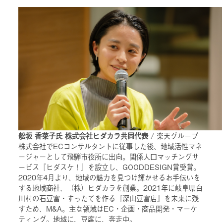
舩坂 香菜子氏 株式会社ヒダカラ共同代表
/ 楽天グループ
株式会社でECコンサルタントに従事した後、地域活性マネ
ージャーとして飛騨市役所に出向。関係人口マッチングサ
ービス『ヒダスケ！』を設立し、GOODDESIGN賞受賞。
2020年4月より、地域の魅力を見つけ輝かせるお手伝いを
する地域商社、（株）ヒダカラを創業。2021年に岐阜県白
川村の石豆富・すったてを作る『深山豆富店』を未来に残
すため、M&A。主な領域はEC・企画・商品開発・マーケ
ティング。地域に、豆腐に、奔走中。