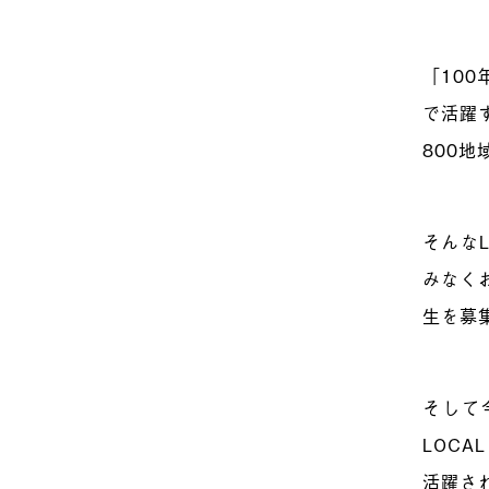
「100
で活躍
800地
そんな
みなく
生を募
そして
LOC
活躍さ