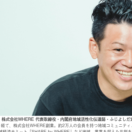
樹 株式会社WHERE 代表取締役・内閣府地域活性化伝道師・ふじよし
Yを経て、株式会社WHERE創業。約2万人の会員を持つ地域コミュニティメ
域経済サミット「SHARE by WHERE」など地域、業界を超えた