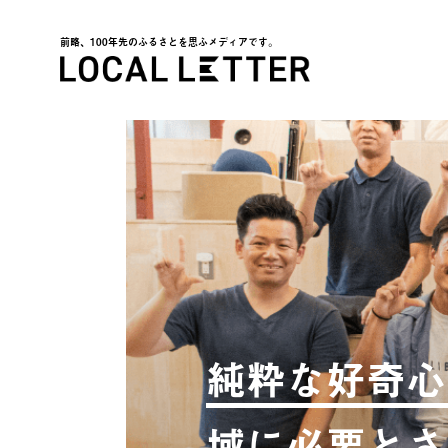
前略、100年先のふるさとを思ふメディアです。
LOCAL LETTER
純粋な好奇心
域に必要とさ