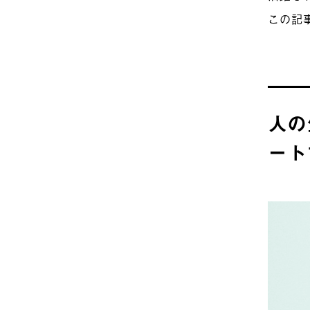
この記
人の
ート