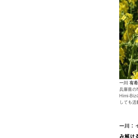
一川 有
兵庫県の
Himi
しても活
一川：
み解け