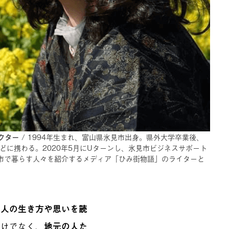
クター
/ 1994年生まれ、富山県氷見市出身。県外大学卒業後、
どに携わる。2020年5月にUターンし、氷見市ビジネスサポート
氷見市で暮らす人々を紹介するメディア「ひみ街物語」のライターと
、
人の生き方や思いを読
だけでなく、
地元の人た