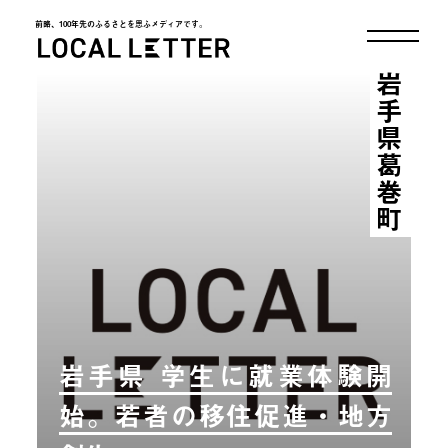
前略、100年先のふるさとを思ふメディアです。
LOCAL LETTER
岩手県葛巻町
岩手県 学生に就業体験開
始。若者の移住促進・地方