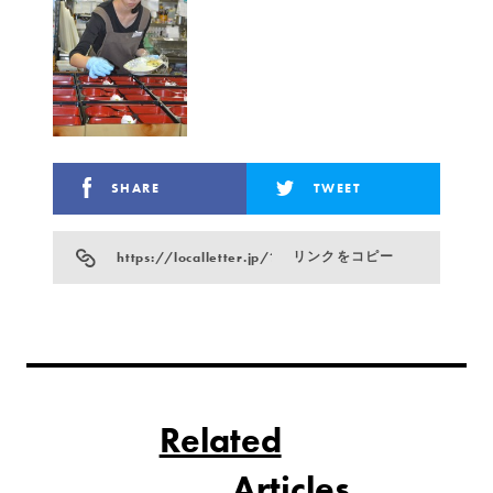
SHARE
TWEET
https://localletter.jp/?p=759
リンクをコピー
Related
Articles