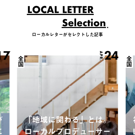
ローカルレターがセレクトした記事
17
24
APR.
全国
全国
が
「地域に関わる」とは。
に
ローカルプロデューサー