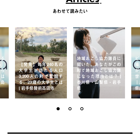
あわせて読みたい
せる
地域おこし協力隊員に
ビ
ma」
【発見】毎年240名の
聞いた。あなたがこの
場「
から
大学生が訪れる人口
町で地域おこし協力隊
が
とは
3,200人の町で奮闘す
になった理由とは？ |
世
広島
る、23歳の大学生とは
香川県・山梨県・岩手
｜
| 岩手県陸前高田市
県
県