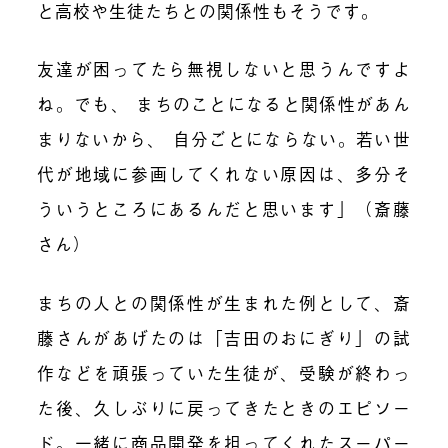
と高校や生徒たちとの関係性もそうです。
友達が困ってたら無視しないと思うんですよ
ね。でも、 まちのことになると関係性があん
まりないから、 自分ごとにならない。若い世
代が地域に参画してくれない原因は、多分そ
ういうところにあるんだと思います」（斎藤
さん）
まちの人との関係性が生まれた例として、
斎
藤さんがあ
げたのは「吉田のおにぎり」
の試
作
などを
頑張って
い
た生徒が、受験
が
終わっ
た後、久しぶりに戻ってき
たときのエピソー
ド
。一緒に
商品
開発を担ってくれた
スーパー