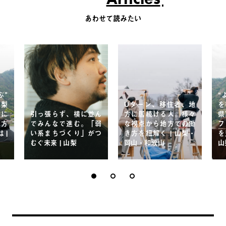
あわせて読みたい
ぶ”
“
山梨
Uターン、移住者、地
を
分に
引っ張らず、横に並ん
方に居続ける人。様々
県
し方
でみんなで進む。「弱
な視点から地方での働
フ
 |
い系まちづくり」がつ
き方を紐解く | 山梨・
を
むぐ未来 | 山梨
岡山・和歌山
山