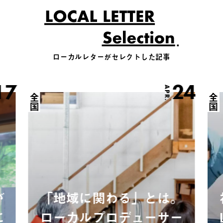
ローカルレターがセレクトした記事
17
24
APR.
全国
全国
が
「地域に関わる」とは。
に
ローカルプロデューサー