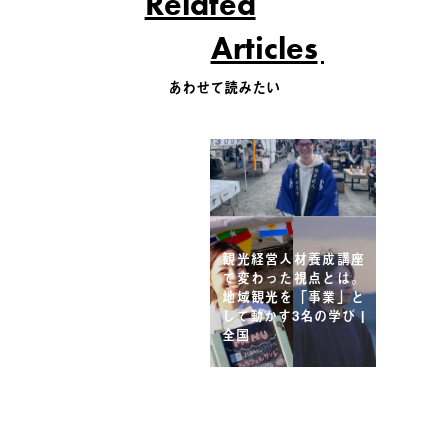
Related
Articles
あわせて読みたい
観光経営人材養成講座
で変わった視点とは。
地域観光を「事業」と
して動かす3名の学び |
全国