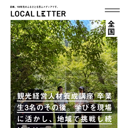
前略、100年先のふるさとを思ふメディアです。
LOCAL LETTER
全国
観光経営人材養成講座 卒業
生3名のその後。学びを現場
に活かし、地域で挑戦し続