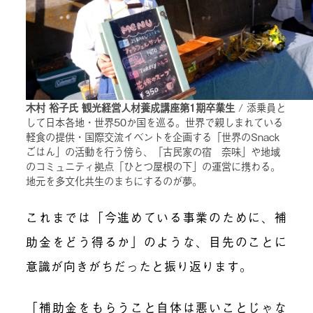
木村 裕子氏 観光経営人材養成講座第1期卒業生
/ 添乗員と
して日本各地・世界50か国を巡る。世界で親しまれている
軽食の提供・国際交流イベントを企画する「世界のSnack
ごはん」の活動を行う傍ら、「古民家の宿 奈味」や地域
のコミュニティ拠点「ひとつ屋根の下」の運営に携わる。
地元を多文化共生のまちにするのが夢。
これまでは「今進めている事業のために、補
助金をどう得るか」のような、目先のことに
意識が向きがちだったと振り返ります。
「補助金をもらうこと自体は悪いことじゃな