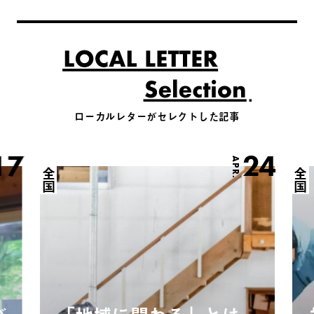
ローカルレターがセレクトした記事
17
24
APR.
全国
全国