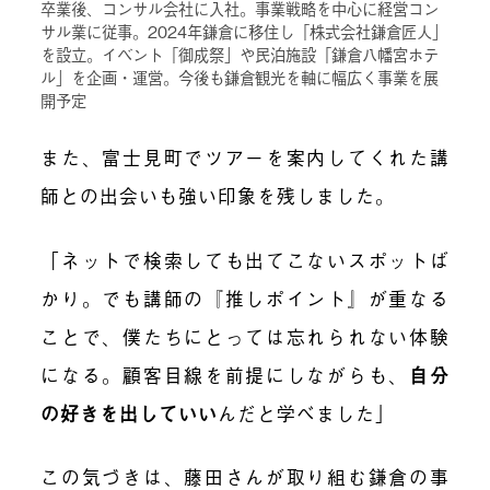
卒業後、コンサル会社に入社。事業戦略を中心に経営コン
サル業に従事。2024年鎌倉に移住し「株式会社鎌倉匠人」
を設立。イベント「御成祭」や民泊施設「鎌倉八幡宮ホテ
ル」を企画・運営。今後も鎌倉観光を軸に幅広く事業を展
開予定
また、富士見町でツアーを案内してくれた講
師との出会いも強い印象を残しました。
「ネットで検索しても出てこないスポットば
かり。でも講師の『推しポイント』が重なる
ことで、僕たちにとっては忘れられない体験
になる。顧客目線を前提にしながらも、
自分
の好きを出していい
んだと学べました」
この気づきは、藤田さんが取り組む鎌倉の事