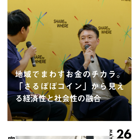
地域でまわすお金のチカラ。
「さるぼぼコイン」から見え
る経済性と社会性の融合
26
MAY.