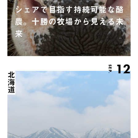
シェアで目指す持続可能な酪
農。十勝の牧場から見える未
来
12
SEP.
北海道