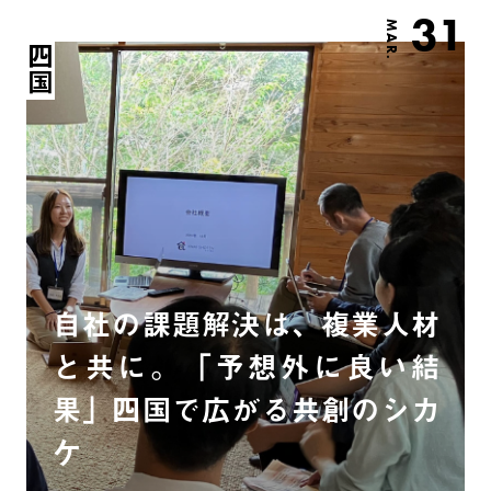
31
MAR.
四国
自社の課題解決は、複業人材
と共に。「予想外に良い結
果」四国で広がる共創のシカ
ケ