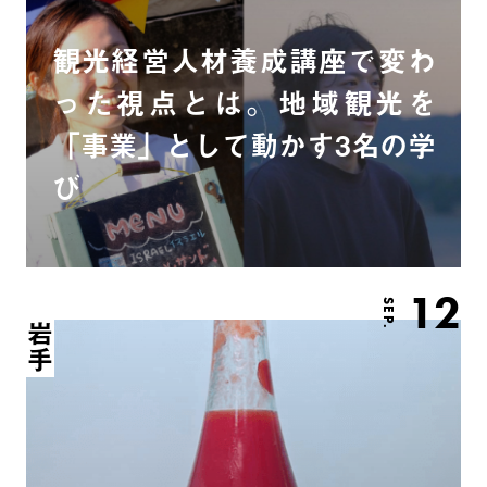
観光経営人材養成講座で変わ
った視点とは。地域観光を
「事業」として動かす3名の学
び
12
SEP.
岩手