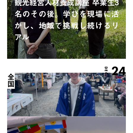
観光経営人材養成講座 卒業生3
名のその後。学びを現場に活
かし、地域で挑戦し続けるリ
アル
24
DEC.
全国