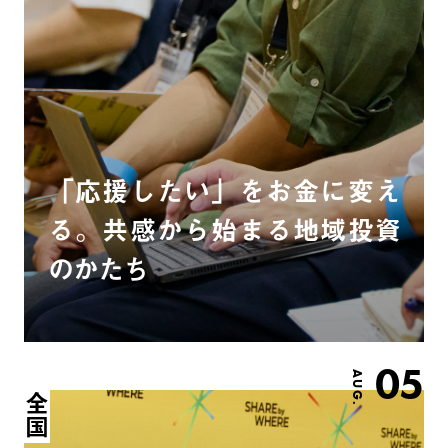
「応援したい」をお金に変え
る。共感から始まる地域投資
のかたち
05
AUG.
全国