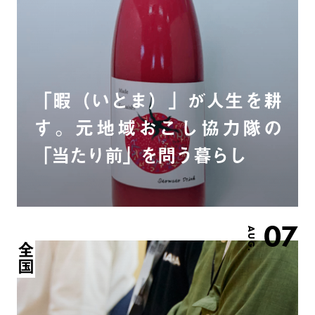
「暇（いとま）」が人生を耕
す。元地域おこし協力隊の
「当たり前」を問う暮らし
07
AUG.
全国