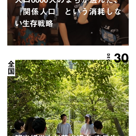
『関係人口』という消耗しな
い生存戦略
30
DEC.
全国