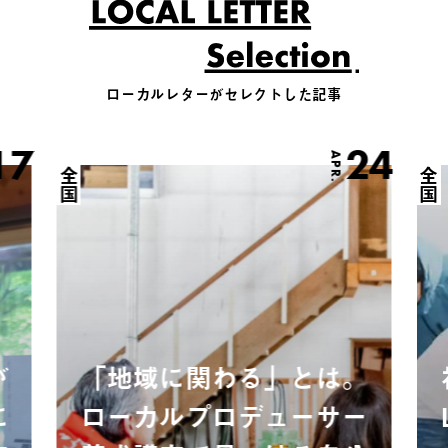
ローカルレターがセレクトした記事
17
24
APR.
全国
全国
が
「地域に関わる」とは。
に
ローカルプロデューサー