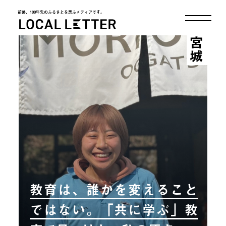
前略、100年先のふるさとを思ふメディアです。
LOCAL LETTER
宮城
教育は、誰かを変えること
ではない。「共に学ぶ」教