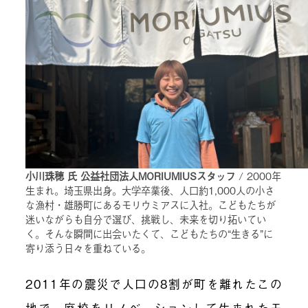
小川珠穂 氏 公益社団法人MORIUMIUSスタッフ
/ 2000年
生まれ。埼玉県出身。大学卒業後、人口約1,000人の小さ
な漁村・雄勝町にあるモリウミアスに入社。こどもたちが
迷いながらも自分で選び、挑戦し、未来を切り拓いてい
く。そんな瞬間に出会いたくて、こどもたちの“生きる”に
寄り添う日々を重ねている。
2011年の震災で人口の8割が町を離れたこの
地で、廃校をリノベーションして生まれたモ