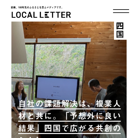
前略、100年先のふるさとを思ふメディアです。
LOCAL LETTER
四国
自社の課題解決は、複業人
材と共に。「予想外に良い
結果」四国で広がる共創の