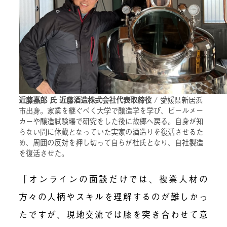
近藤嘉郎 氏 近藤酒造株式会社代表取締役
/ 愛媛県新居浜
市出身。家業を継ぐべく大学で醸造学を学び、ビールメー
カーや醸造試験場で研究をした後に故郷へ戻る。自身が知
らない間に休蔵となっていた実家の酒造りを復活させるた
め、周囲の反対を押し切って自らが杜氏となり、自社製造
を復活させた。
「オンラインの面談だけでは、複業人材の
方々の人柄やスキルを理解するのが難しかっ
たですが、現地交流では膝を突き合わせて意