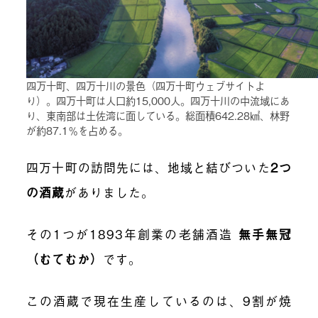
四万十町、四万十川の景色（四万十町ウェブサイトよ
り）。四万十町は人口約15,000人。四万十川の中流域にあ
り、東南部は土佐湾に面している。総面積642.28㎢、林野
が約87.1％を占める。
四万十町の訪問先には、地域と結びついた
2つ
の酒蔵
がありました。
その1つが1893年創業の老舗酒造
無手無冠
（むてむか）
です。
この酒蔵で現在生産しているのは、9割が焼