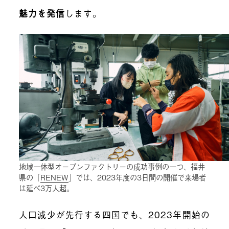
魅力を発信
します。
地域一体型オープンファクトリーの成功事例の一つ、福井
県の「
RENEW
」では、2023年度の3日間の開催で来場者
は延べ3万人超。
人口減少が先行する四国でも、2023年開始の