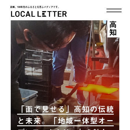
前略、100年先のふるさとを思ふメディアです。
LOCAL LETTER
高知
「面で見せる」高知の伝統
と未来。「地域一体型オー