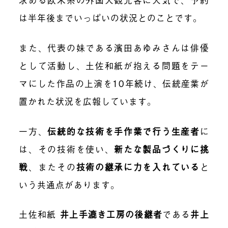
は半年後までいっぱいの状況とのことです。
また、代表の妹である濱田あゆみさんは俳優
として活動し、土佐和紙が抱える問題をテー
マにした作品の上演を10年続け、伝統産業が
置かれた状況を広報しています。
一方、
伝統的な技術を手作業で行う生産者
に
は、その技術を使い、
新たな製品づくりに挑
戦
、またその
技術の継承に力を入れている
と
いう共通点があります。
土佐和紙
井上手漉き工房の後継者
である
井上