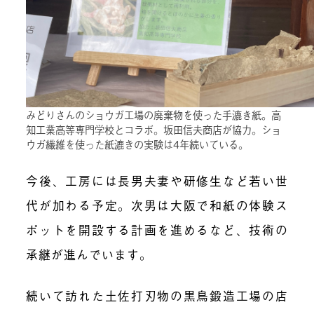
みどりさんのショウガ工場の廃棄物を使った手漉き紙。高
知工業高等専門学校とコラボ。坂田信夫商店が協力。ショ
ウガ繊維を使った紙漉きの実験は4年続いている。
今後、工房には長男夫妻や研修生など若い世
代が加わる予定。次男は大阪で和紙の体験ス
ポットを開設する計画を進めるなど、技術の
承継が進んでいます。
続いて訪れた
土佐打刃物の黒鳥鍛造工場
の店