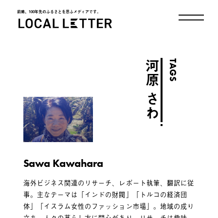
前略、100年先のふるさとを思ふメディアです。
LOCAL LETTER
TAGS
河原 さわ
Sawa Kawahara
海外ビジネス関連のリサーチ、レポート執筆、翻訳に従
事。主なテーマは「インドの財閥」「トルコの経済団
体」「イスラム女性のファッション市場」。地域の成り
立ち、人々の暮らし方に関心があり、リサーチは趣味。