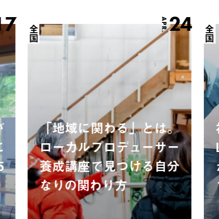
17
24
APR.
全国
全国
が
「地域に関わる」とは。
に
ローカルプロデューサー
5
養成講座で見つける自分
なりの関わり方