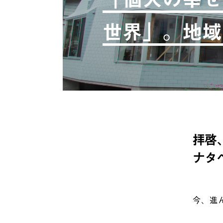
世界」。地域
拝啓
ナタ
今、進