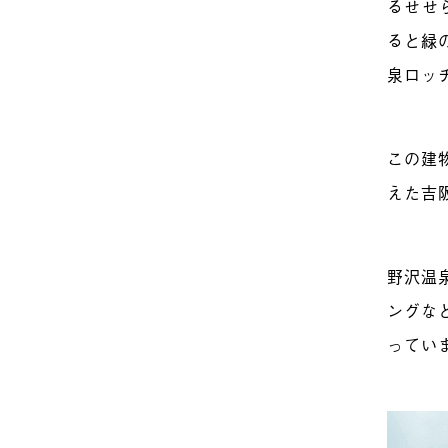
るせせ
ると緑
泉ロッ
この建
えた吉
野沢温
ングな
ってい