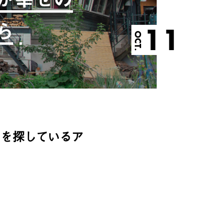
ら
11
OCT.
えを探しているア