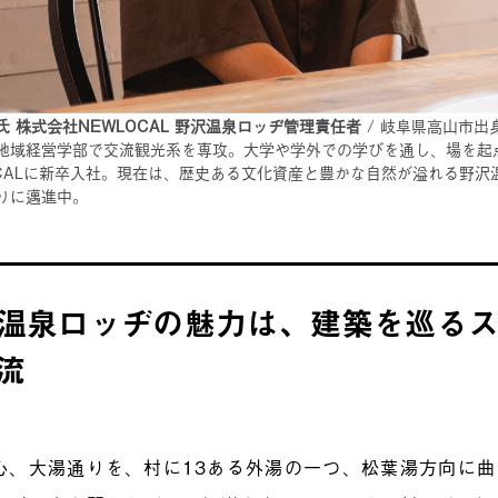
氏 株式会社NEWLOCAL 野沢温泉ロッヂ管理責任者
/ 岐阜県高山市出
地域経営学部で交流観光系を専攻。大学や学外での学びを通し、場を起
OCALに新卒入社。現在は、歴史ある文化資産と豊かな自然が溢れる野
りに邁進中。
温泉ロッヂの魅力は、建築を巡る
交流
心、大湯通りを、村に13ある外湯の一つ、松葉湯方向に