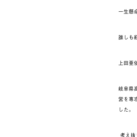
一生懸
誰しも
上田亜
岐阜県
営を専
した。
考え抜