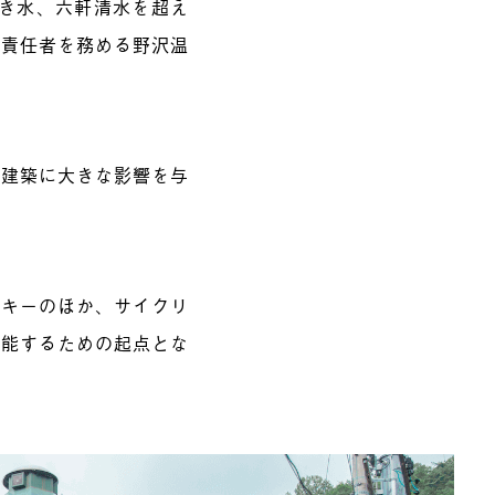
湧き水、六軒清水を超え
理責任者を務める野沢温
代建築に大きな影響を与
スキーのほか
、サイクリ
堪能するための起点とな