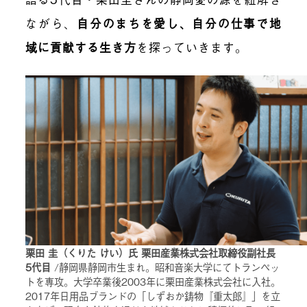
ながら、
自分のまちを愛し、自分の仕事で地
域に貢献する生き方
を探っていきます。
栗田 圭（くりた けい）氏 栗田産業株式会社取締役副社長
5代目
/静岡県静岡市生まれ。昭和音楽大学にてトランペッ
トを専攻。大学卒業後2003年に栗田産業株式会社に入社。
2017年日用品ブランドの「しずおか鋳物『重太郎』」を立