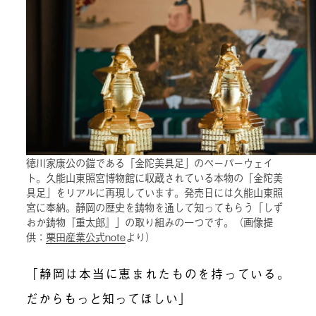
徳川家康公の鎧である「金陀美具足」のペーパーウェイ
ト。久能山東照宮博物館に収蔵されている本物の「金陀美
具足」をリアルに再現しています。発売日には久能山東照
宮に奉納。静岡の歴史を鋳物を通して知ってもらう「しず
おか鋳物『重太郎』」の取り組みの一つです。（画像提
供：
栗田産業公式note
より）
「静岡は本当に恵まれたものを持っている。
だからもっと知ってほしい」