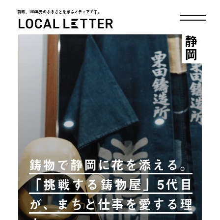
前略、100年先のふるさとを思ふメディアです。
LOCAL LETTER
静岡
鋳物で静岡に花を添える。
「挑戦する鋳物屋」5代目
が、まちと仕事を愛する理