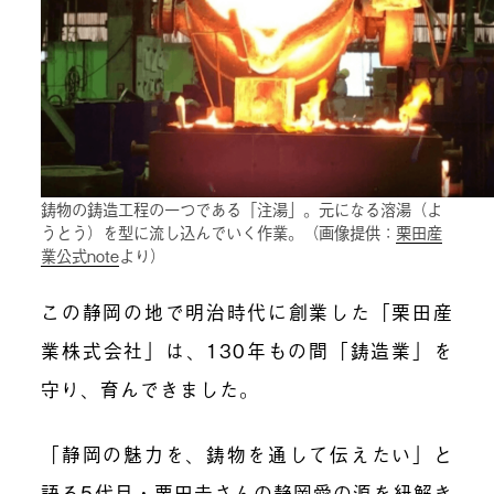
鋳物の鋳造工程の一つである「注湯」。元になる溶湯（よ
うとう）を型に流し込んでいく作業。（画像提供：
栗田産
業公式note
より）
この静岡の地で明治時代に創業した「栗田産
業株式会社」は、130年もの間「鋳造業」を
守り、育んできました。
「静岡の魅力を、鋳物を通して伝えたい」と
語る5代目・栗田圭さんの静岡愛の源を紐解き