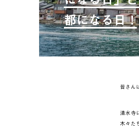
都になる日！
皆さん
清水寺
木々た