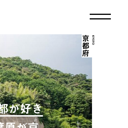
京都府
KYOTO
都が好き
葉原が京