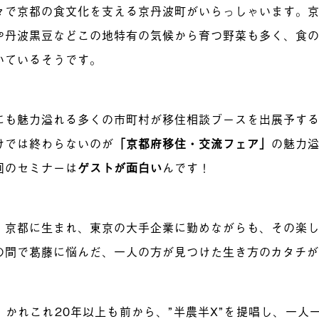
々で京都の食文化を支える京丹波町がいらっしゃいます。
や丹波黒豆などこの地特有の気候から育つ野菜も多く、食
いているそうです。
にも魅力溢れる多くの市町村が移住相談ブースを出展予す
けでは終わらないのが
「京都府移住・交流フェア」
の魅力
回のセミナーは
ゲストが面白い
んです！
、京都に生まれ、東京の大手企業に勤めながらも、その楽
の間で葛藤に悩んだ、一人の方が見つけた生き方のカタチ
、かれこれ20年以上も前から、”半農半X”を提唱し、一人