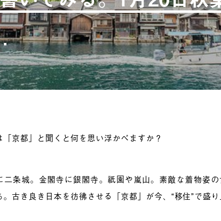
は「京都」と聞くと何を思い浮かべますか？
に二条城。金閣寺に銀閣寺。祇園や嵐山。素敵な着物姿の
ち。古き良き日本を彷彿させる「京都」が今、“移住”で盛