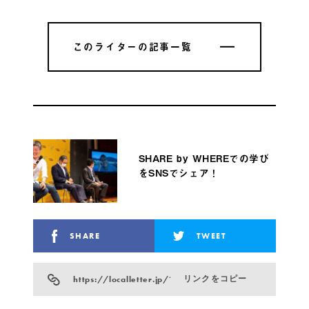
このライターの記事一覧
このライターの記事一覧
SHARE by WHEREでの学び
をSNSでシェア！
SHARE
TWEET
https://localletter.jp/?p=17013
リンクをコピー