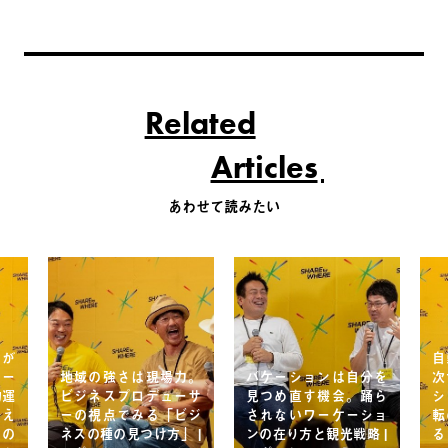
Related
Articles
あわせて読みたい
間が
自
ケー
地域の強さは現場力。
バケーションは自分を
次
動運
ビジネスプロデューサ
見つめ直す機会。踊ら
シ
据え
ーの視点でみる「ビジ
されないワーケーショ
転
はの
ネスの種の見つけ方」 |
ンの在り方と観光戦略 |
る