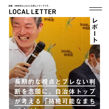
前略、100年先のふるさとを思ふメディアです。
LOCAL LETTER
レポート
長期的な視点とブレない判
断を念頭に。自治体トップ
が考える「持続可能なまち