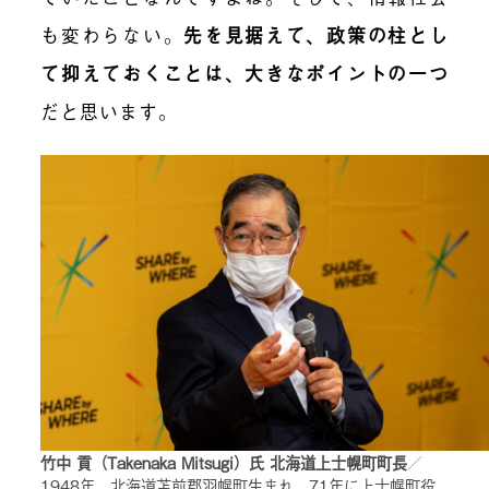
も変わらない。
先を見据えて、政策の柱とし
て抑えておくことは、大きなポイントの一つ
だと思います。
竹中 貢（Takenaka Mitsugi）氏 北海道上士幌町町長
／
1948年、北海道苫前郡羽幌町生まれ。71年に上士幌町役