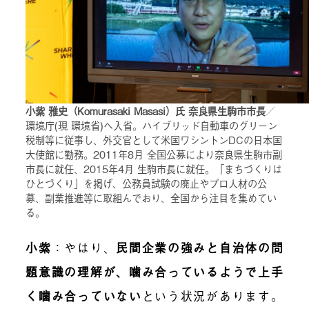
小紫 雅史（Komurasaki Masasi）氏 奈良県生駒市市長
／
環境庁(現 環境省)へ入省。ハイブリッド自動車のグリーン
税制等に従事し、外交官として米国ワシントンDCの日本国
大使館に勤務。2011年8月 全国公募により奈良県生駒市副
市長に就任、2015年4月 生駒市長に就任。「まちづくりは
ひとづくり」を掲げ、公務員試験の廃止やプロ人材の公
募、副業推進等に取組んでおり、全国から注目を集めてい
る。
小紫
：
やはり、
民間企業の強みと自治体の問
題意識の理解が、噛み合っているようで上手
く噛み合っていない
という状況があります。