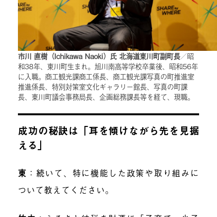
市川 直樹（Ichikawa Naoki）氏 北海道東川町副町長
／昭
和38年、東川町生まれ。旭川南高等学校卒業後、昭和56年
に入職。商工観光課商工係長、商工観光課写真の町推進室
推進係長、特別対策室文化ギャラリー館長、写真の町課
長、東川町議会事務局長、企画総務課長等を経て、現職。
成功の秘訣は「耳を傾けながら先を見据
える」
東
：続いて、特に機能した政策や取り組みに
ついて教えてください。