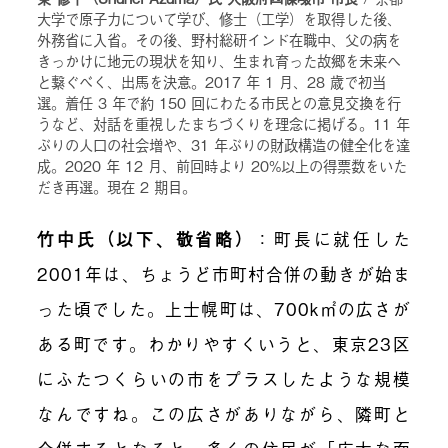
大学で原子力について学び、修士（工学）を取得した後、
外務省に入省。その後、野村総研インド在職中、父の病を
きっかけに地元の現状を知り、生まれ育った故郷を未来へ
と繋ぐべく、出馬を決意。2017 年 1 月、28 歳で初当
選。着任 3 年で約 150 回にわたる市民との意見交換を行
うなど、対話を重視したまちづくりを理念に掲げる。11 年
ぶりの人口の社会増や、31 年ぶりの財政構造の健全化を達
成。2020 年 12 月、前回時より 20%以上の得票数をいた
だき再選。現在 2 期目。
竹中氏（以下、敬省略）
：町長に就任した
2001年は、ちょうど市町村合併の動きが始ま
った頃でした。上士幌町は、700
k㎡
の広さが
ある町です。わかりやすくいうと、東京23区
にふたつくらいの市をプラスしたような規模
なんですね。この広さがありながら、隣町と