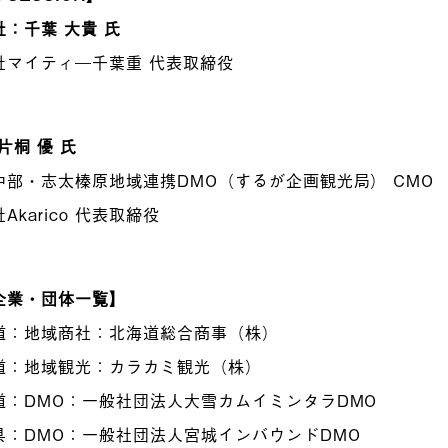
：千葉 大貴 氏
社マイティ―千葉重 代表取締役
片桐 優 氏
中部・志太榛原地域連携DMO（するが企画観光局） CMO
Akarico 代表取締役
企業・団体一覧】
道：地域商社：北海道総合商事（株）
道：地域観光：カラカミ観光（株）
道：DMO：一般社団法人大雪カムイミンタラDMO
県：DMO：一般社団法人宮城インバウンドDMO