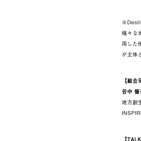
※Desti
様々な
用した
が主体
【総合
谷中 修
地方創
INSP
【TALK