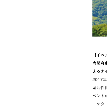
【イベ
内閣府
えるナ
201
域活性
ベント
ーケタ