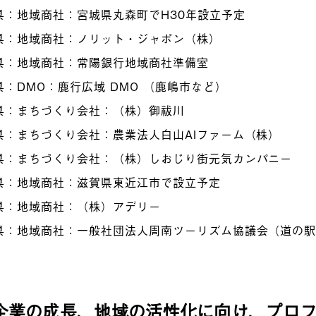
県：地域商社：宮城県丸森町でH30年設立予定
県：地域商社：ノリット・ジャポン（株）
県：地域商社：常陽銀行地域商社準備室
県：DMO：鹿行広域 DMO （鹿嶋市など）
県：まちづくり会社：（株）御祓川
県：まちづくり会社：農業法人白山AIファーム（株）
県：まちづくり会社：（株）しおじり街元気カンパニー
県：地域商社：滋賀県東近江市で設立予定
県：地域商社：（株）アデリー
県：地域商社：一般社団法人周南ツーリズム協議会（道の駅
企業の成長、地域の活性化に向け、プロ