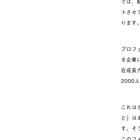
では、
トさせ
ります
プロフ
る企業
在成長
200
これは
と」は
す。そ
このフ