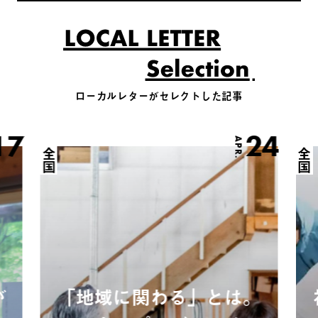
ローカルレターがセレクトした記事
17
24
APR.
全国
全国
が
「地域に関わる」とは。