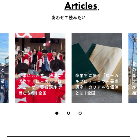
Articles
あわせて読みたい
域と
身
方と
の
カル
仕事に活かす、地域に
卒業生に聞く「ローカ
事
成講
活かす。ローカルプロ
ルプロデューサー養成
プ
：前
デューサー養成講座で
講座」のリアルな価値
座
得たもの | 全国
とは | 全国
編