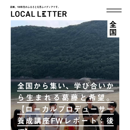
前略、100年先のふるさとを思ふメディアです。
LOCAL LETTER
全国
全国から集い、学び合いか
ら生まれる葛藤と希望。
【ローカルプロデューサー
養成講座FWレポート：後