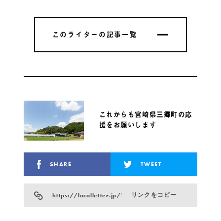
このライターの記事一覧
このライターの記事一覧
これからも宮崎県三郷町の応
援をお願いします
SHARE
TWEET
https://localletter.jp/?p=766
リンクをコピー