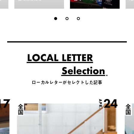
ローカルレターがセレクトした記事
17
24
APR.
全国
全国