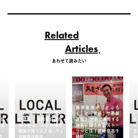
Related
Articles
あわせて読みたい
限界集落が「どぶろ
人口流出が止まり流入
く」と「甘酒」で形勢
東京
が増加！ 宮崎県日南市
逆転？ 世界で通用する
＜
販売
から学ぶ、人と地域の
商品に隠されたストー
で
し・
関係の作り方とは...？ |
リーとは | 宮崎県高千
を
都
宮崎県日南市
穂町
地