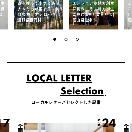
創生
森を使って本気で遊ぶ
エンジニアが地方創生
エ
常識
大人たちが集まる、長
に挑戦。今、地方創生
に
 |
野県根羽村とは…？ |
に挑む情熱と背景とは |
と
長野県根羽村
富山県魚津市
富
ローカルレターがセレクトした記事
17
24
APR.
全国
全国