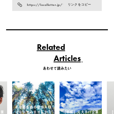
https://localletter.jp/?p=746
リンクをコピー
Related
Articles
あわせて読みたい
あなたも森の関係人口
企業
になってみませんか？
【前編】元大手IT企業
【