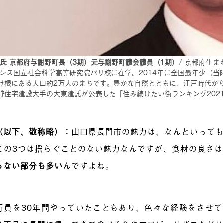
真氏 京都府与謝野町長（3期）元与謝野町議会議員（1期）
/ 京都府生
ランス国立社会科学高等研究院パリ校に在学。2014年に全国最年少（
け根にある人口約2万人のまちです。豊かな自然とともに、江戸時代か
貸住宅建設大手の大東建託が公表した「住み続けたい街ランキング202
（以下、敬称略）：
山口県長門市の魅力は、なんといって
この3つは揺らぐことのない魅力なんですが、食材の良さは
らない部分も多い
んですよね。
行員を30年間やっていたこともあり、色々な経験をさせ