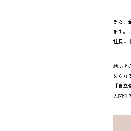
また、
ます。
社長に
結局そ
められ
「自立
人間性