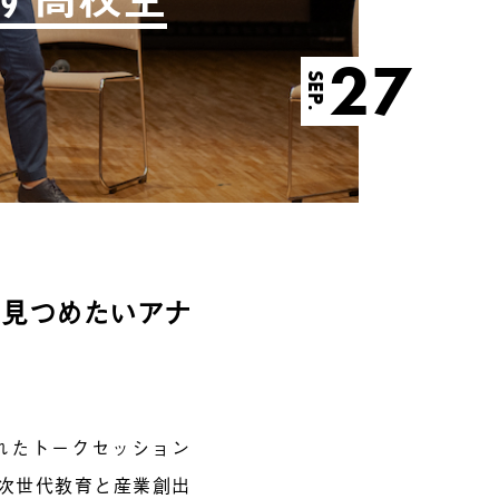
27
SEP.
を見つめたいアナ
れた
トークセッション
 – 次世代教育と産業創出