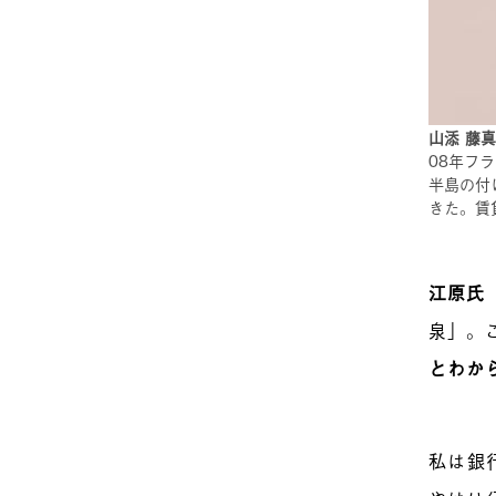
山添 藤
08年フ
半島の付
きた。賃
江原氏
泉」。
とわか
私は銀