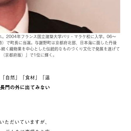
まれ。2004年フランス国立建築大学パリ・マラケ校に入学。06～
当時）で町長に当選。与謝野町は京都府北部、日本海に面した丹後
ら続く織物業を中心とした伝統的なものづくり文化で発展を遂げて
1（京都府版）」で1位に輝く。
も「自然」「食材」「温
長門の外に出てみない
ていただいていますが、