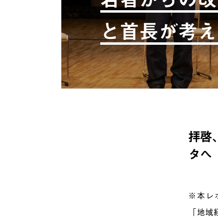
と首長が考え
拝啓
タへ
※本レ
「
地域