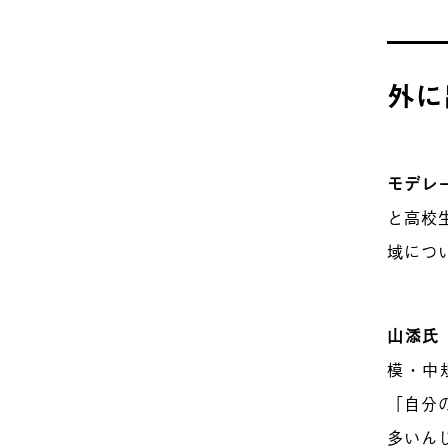
外に
モデレ
と高校
域につ
山添氏
模・中
「自分
多いん