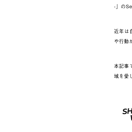
-」のS
近年は
や行動
本記事
域を愛