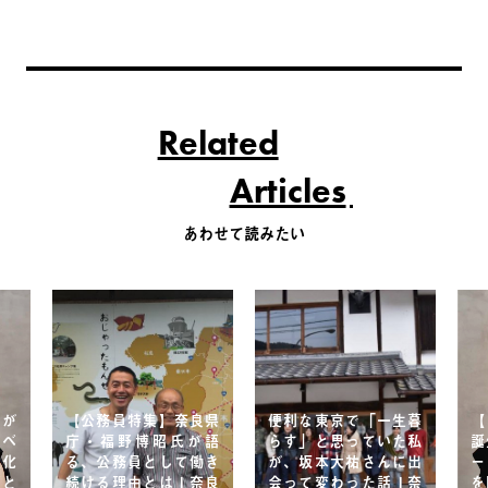
Related
Articles
あわせて読みたい
uが
【公務員特集】奈良県
便利な東京で「一生暮
【
ノベ
庁・福野博昭氏が語
らす」と思っていた私
誕
性化
る、公務員として働き
が、坂本大祐さんに出
ー
グと
続ける理由とは | 奈良
会って変わった話 | 奈
を