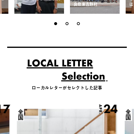
県
良県東吉野村
は
ローカルレターがセレクトした記事
17
24
APR.
全国
全国