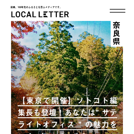
前略、100年先のふるさとを思ふメディアです。
LOCAL LETTER
奈良県
【東京で開催】ソトコト編
集長も登壇！あなたは” サテ
ライトオフィス ” の魅力を