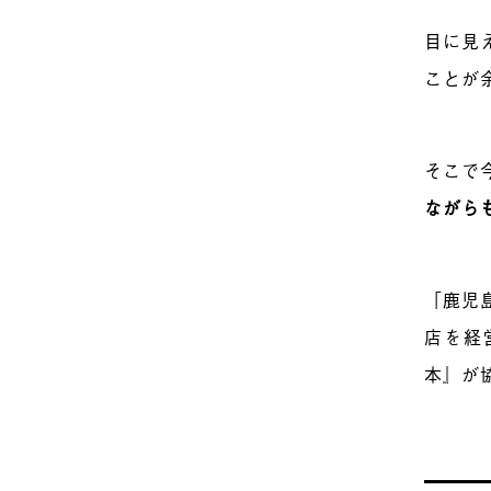
目に見
ことが
そこで
ながら
「鹿児
店を経
本』が