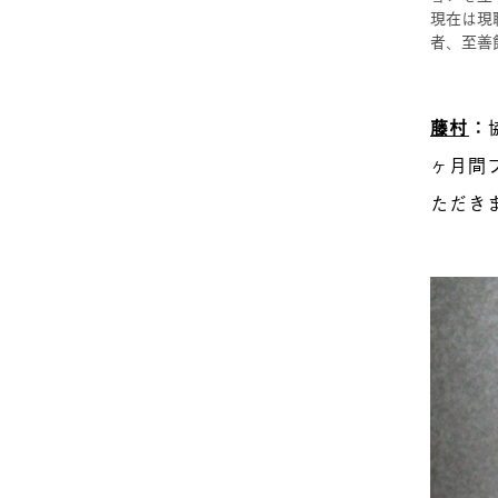
現在は現職
者、至善
藤村
：
ヶ月間
ただき