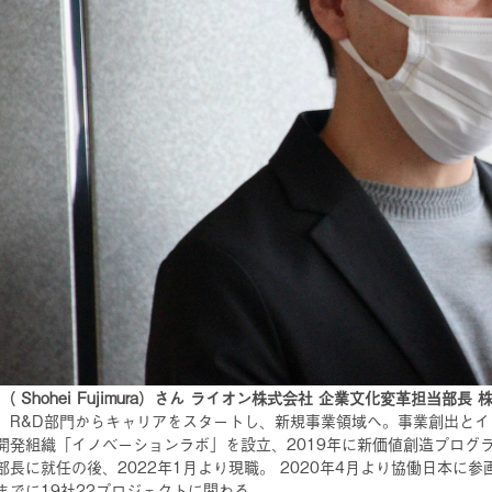
 Shohei Fujimura）さん ライオン株式会社 企業文化変革担当部長 株式会社協
。R&D部門からキャリアをスタートし、新規事業領域へ。事業創出とイ
開発組織「イノベーションラボ」を設立、2019年に新価値創造プログラ
部長に就任の後、2022年1月より現職。 2020年4月より協働日本
までに19社22プロジェクトに関わる。