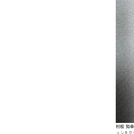
村松 知幸
ョンを立