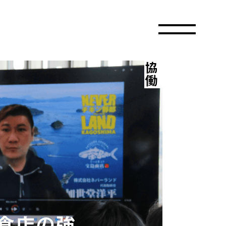
協働
食店の強