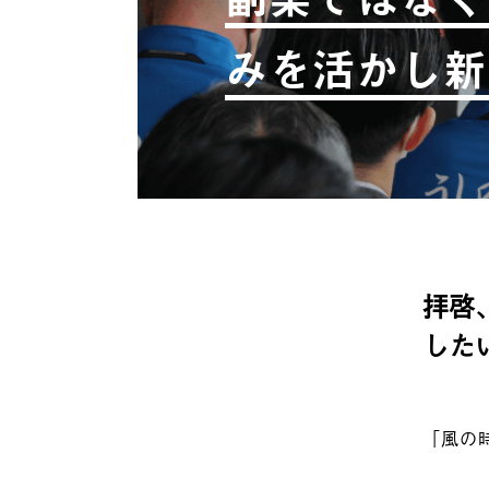
みを活かし新
拝啓
した
「風の