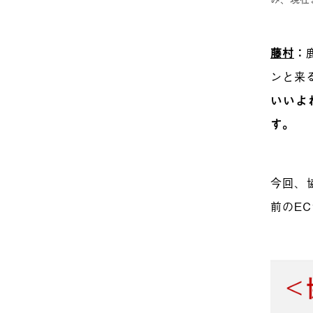
藤村
：
ンと来
いいよ
す。
今回、
前のE