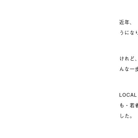
近年、
うにな
けれど
んな一
LOCA
も・若
した。