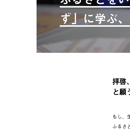
ず」に学ぶ、
拝啓
と願
もし、
ふるさ