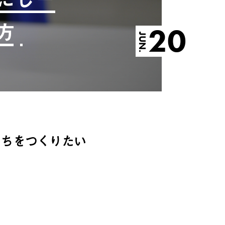
方
20
JUN.
まちをつくりたい
。