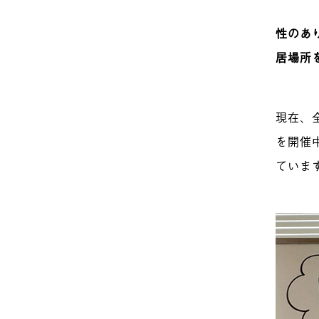
性のあ
居場所
現在、
を開催
ていま