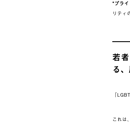
*プラ
リティ
若者
る、
「LG
これは