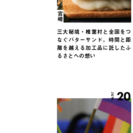
宮崎
三大秘境・椎葉村と全国をつ
なぐバターサンド。時間と距
離を越える加工品に託したふ
るさとへの想い
20
JUN.