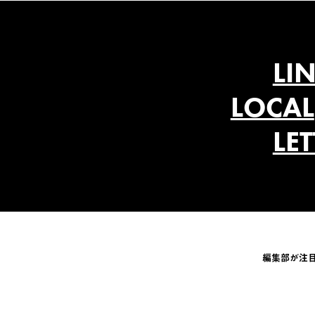
LI
LOCAL
LE
編集部が注