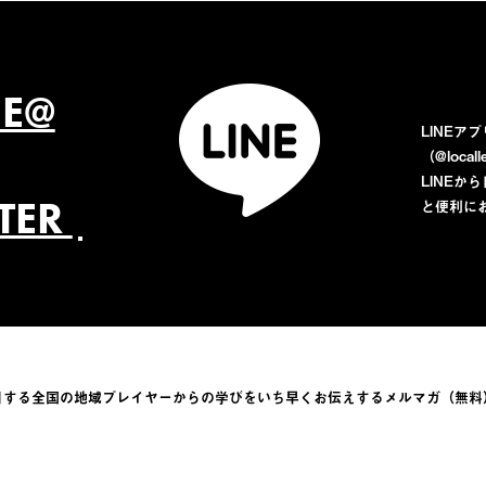
NE@
LINEア
（@loca
LINE
TTER
と便利に
目する全国の地域プレイヤーからの学びをい
ち早くお伝えするメルマガ（無料