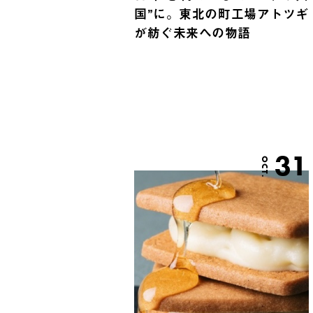
国”に。東北の町工場アトツギ
が紡ぐ未来への物語
31
OCT.