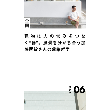
全国
建物は人の営みをつな
ぐ“器”。風景を分かち合う加
藤匡毅さんの建築哲学
06
MAY.