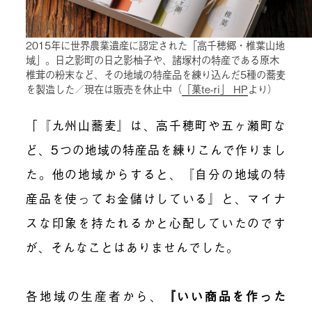
2015年に世界農業遺産に認定された「高千穂郷・椎葉山地
域」。日之影町の日之影柚子や、諸塚村の特産である原木
椎茸の粉末など、その地域の特産品を練り込んだ5種の蕎麦
を製造した／現在は販売を休止中（
「菓te-ri」 HP
より）
「『九州山蕎麦』は、高千穂町や五ヶ瀬町な
ど、5つの地域の特産品を練りこんで作りまし
た。他の地域からすると、『自分の地域の特
産品を使ってお金儲けしている』と、マイナ
スな印象を持たれるかと心配していたのです
が、そんなことはありませんでした。
各地域の生産者から、
『いい商品を作った