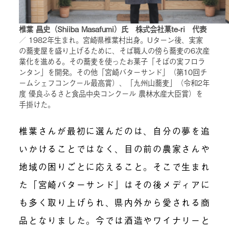
椎葉 昌史（Shiiba Masafumi）氏 株式会社菓te-ri 代表
／ 1982年生まれ。宮崎県椎葉村出身。Uターン後、実家
の蕎麦屋を盛り上げるために、そば職人の傍ら蕎麦の6次産
業化を進める。その蕎麦を使ったお菓子「そばの実フロラ
ンタン」を開発。その他「宮崎バターサンド」（第10回チ
ームシェフコンクール最高賞）、「九州山蕎麦」（令和2年
度 優良ふるさと食品中央コンクール 農林水産大臣賞）を
手掛けた。
椎葉さんが最初に選んだのは、自分の夢を追
いかけることではなく、目の前の農家さんや
地域の困りごとに応えること。そこで生まれ
た「宮崎バターサンド」はその後メディアに
も多く取り上げられ、県内外から愛される商
品となりました。今では酒造やワイナリーと