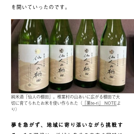
を開いていったのです。
純米酒「仙人の棚田」。椎葉村の山あいに広がる棚田で大
切に育てられたお米を使い作られた（
「菓te-ri」 NOTE
よ
り）
夢を急がず、地域に寄り添いながら挑戦す