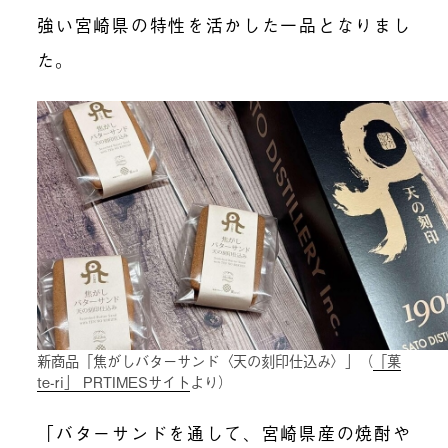
強い宮崎県の特性を活かした一品となりまし
た。
新商品「焦がしバターサンド〈天の刻印仕込み〉」（
「菓
te-ri」 PRTIMESサイト
より）
「バターサンドを通して、宮崎県産の
焼酎や