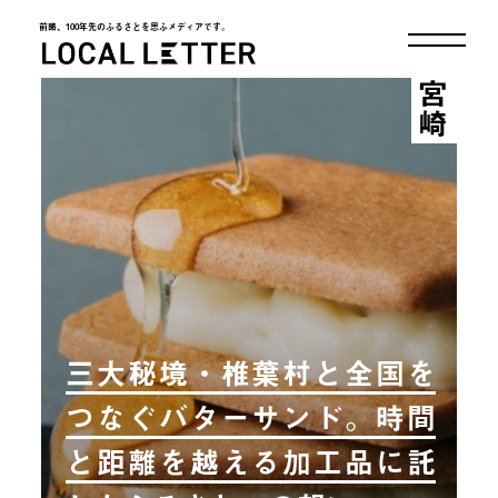
前略、100年先のふるさとを思ふメディアです。
LOCAL LETTER
宮崎
三大秘境・椎葉村と全国を
つなぐバターサンド。時間
と距離を越える加工品に託