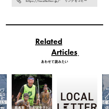
https://localletter.jp/?p=842
リンクをコピー
Related
Articles
あわせて読みたい
慣れ
い
へ。
て
られ
群馬県「田んぼラグビ
こ