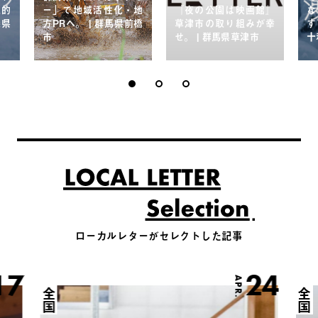
想的
ー」で地域活性化・地
『夜の公園は映画館』
な
森県
方PRへ。 | 群馬県前橋
草津市の取り組みが幸
す
市
せ。 | 群馬県草津市
十
ローカルレターがセレクトした記事
17
24
APR.
全国
全国