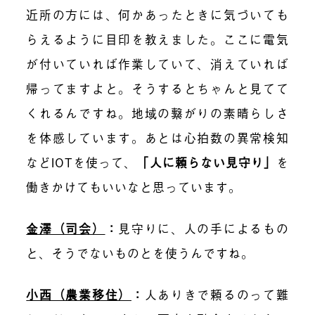
近所の方には、
何かあったときに気づいても
らえ
るように
目印を教えました。ここに電気
が付いていれば作業していて、消えて
い
れば
帰ってますよと。そうするとちゃんと見てて
くれるんですね。地域の
繋がりの素晴らしさ
を体感しています
。あとは
心拍数の異常検知
など
IOTを使って、
「人に頼らない見守り」
を
働きかけてもいいなと思っています。
金澤（司会）
：
見守りに、人の手によるもの
と、そうでないものとを使うんですね。
小西（農業移住）
：
人ありきで頼るのって難