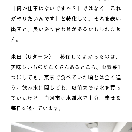
「何か仕事はないですか？」ではなく
「これ
がやりたいんです」と特化して、それを表に
出す
と、良い巡り合わせがあるかもしれませ
ん。
米田（Uターン）
：
移住してよかったのは、
美味しいもの
がたくさんあるところ。
お野菜1
つにしても
、東京で食べていた頃とは
全く違
う。飲み水
に関しても、以前
までは水を買っ
ていたけど、白河市は水道水で十分。
幸せな
毎日
を送っています。