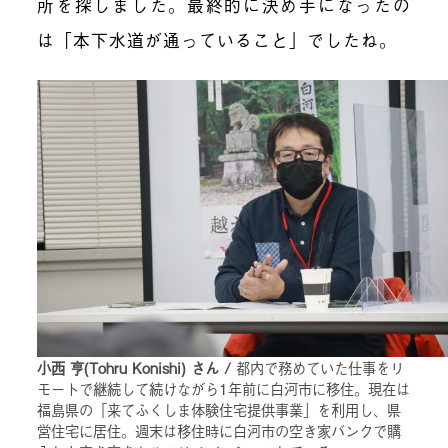
所
を探しました。
最終的に決め手になったの
は「本下水道が通っていること」でした
ね
。
小西 亨(Tohru Konishi) さん /
都内で務めていた仕事をリ
モートで継続して続けながら1年前に白河市に移住。現在は
福島県の「来てふくしま体験住宅提供事業」を利用し、県
営住宅に居住。週末は移住時に白河市の空き家バンクで購