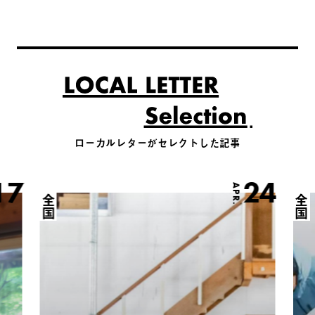
ローカルレターがセレクトした記事
17
24
APR.
全国
全国