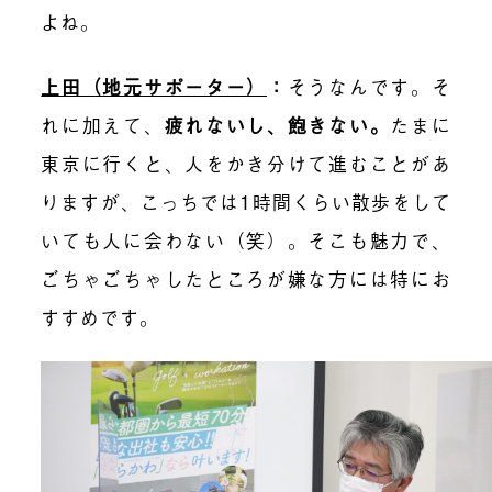
よね。
上田（地元サポーター）
：
そうなんです。そ
れに加えて、
疲れないし、飽きない。
たまに
東京
に行くと、
人をかき分け
て進むことがあ
り
ますが、こっちで
は
1時間くらい散歩をして
いても人に会わない（笑）
。そこも
魅力で
、
ごちゃごちゃしたところが嫌な方
には特にお
すすめです
。