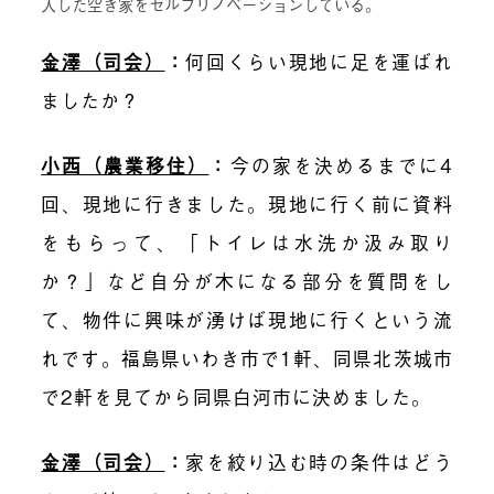
入した空き家をセルフリノベーションしている。
金澤（司会）
：
何回くらい現地に足を運ばれ
ましたか？
小西（農業移住）
：
今の家を決めるまでに4
回、現地に行きました。現地に行く前に資料
をもらって、「トイレは水洗か汲み取り
か？」など自分が木になる部分を質問をし
て、物件に興味が湧けば現地に行くという流
れです。
福島県
いわき
市で
1軒、
同県
北茨城
市
で
2軒を見てから
同県
白河
市に
決めました。
金澤（司会）
：
家を絞り込む時の条件はどう