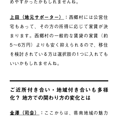
め
やすかったかもしれませんね
。
上田（地元サポーター）
：
西郷村には公営住
宅もあって、その方の所得に応じて家賃が決
まります。西郷村の一般的な賃貸の家賃（
約
5〜6万円）よりも安く抑えられ
る
ので、
移住
を検討されている方は
選択肢の1つ
に入れても
いいかもしれませんね
。
ご近所付き合い・地域付き合いも多様
化？ 地方での関わり方の変化とは
金澤（司会）
：
ここからは、県南地域の魅力