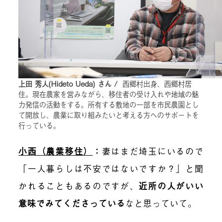
上田 秀人(Hideto Ueda) さん /
西郷村出身、西郷村居
住。現在農家を営みながら、移住者の受け入れや地域の魅
力発信の活動をする。所有する敷地の一部を市民農園とし
て開放し、農業に取り組みたいと考える方へのサポートを
行っている。
小西（農業移住）
：
妻は
まだ
埼玉にい
るので
「一人暮らしは不安ではないですか？」と聞
かれることもあるのですが
、
近所の人がいい
意味でみてくださっている
なと思っていて。