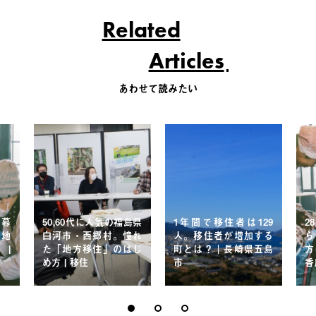
Related
Articles
あわせて読みたい
家暮
50,60代に人気の福島県
1年間で移住者は129
2
、地
白河市・西郷村。憧れ
人。移住者が増加する
ら
 |
た「地方移住」のはじ
町とは？｜長崎県五島
方
め方 | 移住
市
香