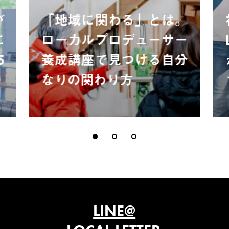
が
「地域に関わる」とは。
に
ローカルプロデューサー
5
養成講座で見つける自分
なりの関わり方
LINE@