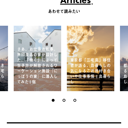
あわせて読みたい
さあ、お仕事お私事。
無印良品の家が設計し
た、「働く」によって
東京都「三宅島」移住
でき
生き方が解放されるワ
者が語る、島暮らしの
都
三宅
ーケーション施設『に
気になるご近所付き合
る
暮ら
っぽうの家』に潜入し
いや仕事事情 | 島暮ら
島
てみた | 宿
し
し