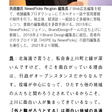
呉琢磨氏 NewsPicks Re:gion 編集長 /
Web広告編集を経
て、老舗編集プロダクションにてカルチャー誌や実用書籍
の制作を行う。独立後、経済誌・一般誌など多媒体に寄稿
しつつ、書籍の編集構成を多数手掛ける。2015年に
NewsPicksにジョイン。BrandDesignチームの立ち上げに
参画し、2018年よりBrand Design編集長に就任。若者向
けのタブロイド誌「HOPE by NewsPicks」の創刊編集長
も兼任した。 2021年より現職。
呉
：北海道で言うと、私自身上川町と縁が深
いんですけど、そこを面白がっている理由
は、
行政がオープンスタンス
だからなんで
す。役場が中心になって、ひたすら他の地域
の人たちと関わろうとされているからこそ、
上川に面白い人が集まってきているなって。
「外と繋がろうとする」は面白い地域の共通