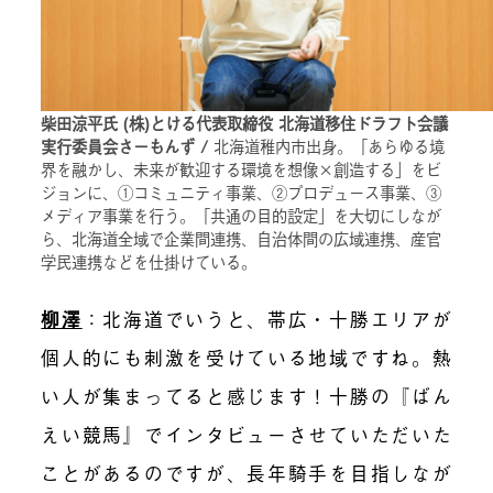
柴田涼平氏 (株)とける代表取締役 北海道移住ドラフト会議
実行委員会さーもんず /
北海道稚内市出身。「あらゆる境
界を融かし、未来が歓迎する環境を想像×創造する」をビ
ジョンに、①コミュニティ事業、②プロデュース事業、③
メディア事業を行う。「共通の目的設定」を大切にしなが
ら、北海道全域で企業間連携、自治体間の広域連携、産官
学民連携などを仕掛けている。
柳澤
：北海道でいうと、帯広・十勝エリアが
個人的にも刺激を受けている地域ですね。熱
い人が集まってると感じます！十勝の『ばん
えい競馬』でインタビューさせていただいた
ことがあるのですが、長年騎手を目指しなが