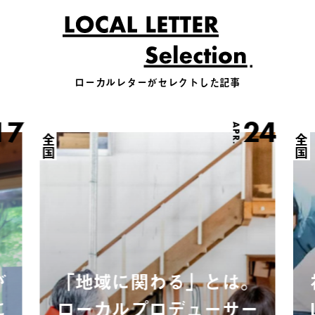
ローカルレターがセレクトした記事
17
24
APR.
全国
全国
が
「地域に関わる」とは。
に
ローカルプロデューサー