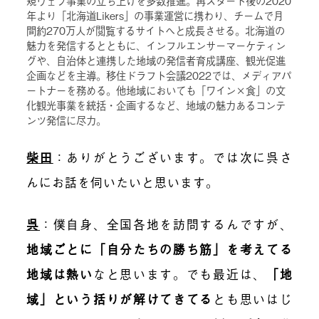
規ウェブ事業の立ち上げを多数推進。再スタート後の2020
年より「北海道Likers」の事業運営に携わり、チームで月
間約270万人が閲覧するサイトへと成長させる。北海道の
魅力を発信するとともに、インフルエンサーマーケティン
グや、自治体と連携した地域の発信者育成講座、観光促進
企画などを主導。移住ドラフト会議2022では、メディアパ
ートナーを務める。他地域においても「ワイン×食」の文
化観光事業を統括・企画するなど、地域の魅力あるコンテ
ンツ発信に尽力。
柴田
：ありがとうございます。では次に呉さ
んにお話を伺いたいと思います。
呉
：僕自身、全国各地を訪問するんですが、
地域ごとに「自分たちの勝ち筋」を考えてる
地域は熱い
なと思います。でも最近は、
「地
域」という括りが解けてきてる
とも思いはじ