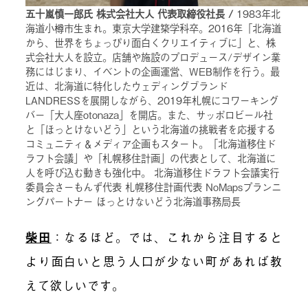
五十嵐慎一郎氏 株式会社大人 代表取締役社長 /
1983年北
海道小樽市生まれ。東京大学建築学科卒。2016年「北海道
から、世界をちょっぴり面白くクリエイティブに」と、株
式会社大人を設立。店舗や施設のプロデュース/デザイン業
務にはじまり、イベントの企画運営、WEB制作を行う。最
近は、北海道に特化したウェディングブランド
LANDRESSを展開しながら、2019年札幌にコワーキング
バー「大人座otonaza」を開店。また、サッポロビール社
と「ほっとけないどう」という北海道の挑戦者を応援する
コミュニティ＆メディア企画もスタート。「北海道移住ド
ラフト会議」や「札幌移住計画」の代表として、北海道に
人を呼び込む動きも強化中。 北海道移住ドラフト会議実行
委員会さーもんず代表 札幌移住計画代表 NoMapsプランニ
ングパートナー ほっとけないどう北海道事務局長
柴田
：なるほど。では、これから注目すると
より面白いと思う人口が少ない町があれば教
えて欲しいです。