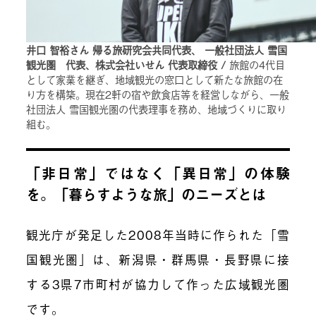
井口 智裕さん 帰る旅研究会共同代表、 一般社団法人 雪国
観光圏 代表、株式会社いせん 代表取締役 /
旅館の4代目
として家業を継ぎ、地域観光の窓口として新たな旅館の在
り方を構築。現在2軒の宿や飲食店等を経営しながら、一般
社団法人 雪国観光圏の代表理事を務め、地域づくりに取り
組む。
「非日常」ではなく「異日常」の体験
を
。「暮らすような旅」のニーズとは
観光庁が発足した
2008年
当時に作られた「雪
国観光圏」は
、新潟県・群馬県・長野県に接
する
3県7市町村が協力して作
った
広域観光圏
です。