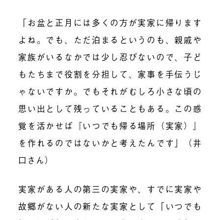
「お盆と正月には多くの方が実家に帰
ります
よね
。でも、ただ泊まるというのも、親戚や
家族がいるなかでは少し忍びない
ので、
子ど
もたちまで役割を分担して、
家事を
手伝う
じ
ゃないですか。でもそれがむしろ
小さな頃の
思い出として残っていることもある。この感
覚
を活かせば『
いつでも帰る場所（実家）
』
を作れるのではないかと考え
たんです
」
（井
口さん）
実家がある人
の
第三の実家
や、
すでに実家や
故郷がない人の新たな実家として「いつでも