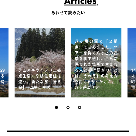
Articles
あわせて読みたい
八ヶ岳の麓で『２拠
点』はじめました。ツ
アーを得て八ヶ岳の四
季を肌で感じ、自然に
囲まれた場所で生まれ
29
デュアルライフ（二拠
る人との "繋がり" と
1
する
点生活）や移住定住は
は。それぞれの考え方
人
五島
違う。新たな旅「帰る
を変えるきっかけに。 |
町
旅」 | 二拠点生活
八ヶ岳エリア
市