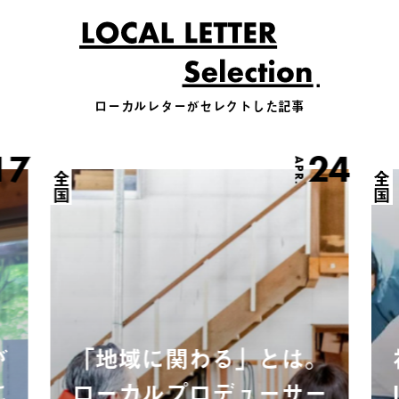
ローカルレターがセレクトした記事
17
24
APR.
全国
全国
が
「地域に関わる」とは。
に
ローカルプロデューサー