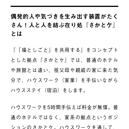
偶発的人や気づきを生み出す装置がたく
さん！人と人を結ぶ在り処
『さかとケ』
とは
『「場としごと」を共用する』
を
コンセプト
とした拠点
『
さかとケ
』
では、普通のホテル
や旅館とは違い、祖父母や親戚の家に来た気
分で、ハウスワーク（家業）を手伝いながら
ハウスステイ（宿泊）
をします。
ハウスワークを5時間手伝えば料金が無償
。
普
通のホテルではなく、家系の拠点と
いう
ポジ
ション
のさかとケ。
ハウスワークを通して、