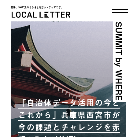
前略、100年先のふるさとを思ふメディアです。
LOCAL LETTER
SUMMIT by WHERE
「自治体データ活用の今と
これから」兵庫県西宮市が
今の課題とチャレンジを赤