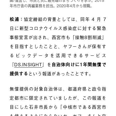
画/運営し、市民と共に最先端のまちづくりを学ぶ。2015
年市庁舎の再編業務を担当。2020年4月から現職。
松浦：
協定締結の背景としては、同年 4 月 7
日に新型コロナウイルス感染症に対する緊急
事態宣言が出され、西宮市も「接触8割削減」
を目指すとしたことと、ヤフーさんが保有す
るビックデータを活用できるサービス
『
DS.INSIGHT
』を
自治体向けに1年間無償で
提供する
という報道があったことです。
無償提供の対象自治体は、都道府県と政令指
定都市に限定されていましたが、この報道を
目にした石井市長から「中核市である西宮市
も使えるようにならないか、ヤフーさんと交