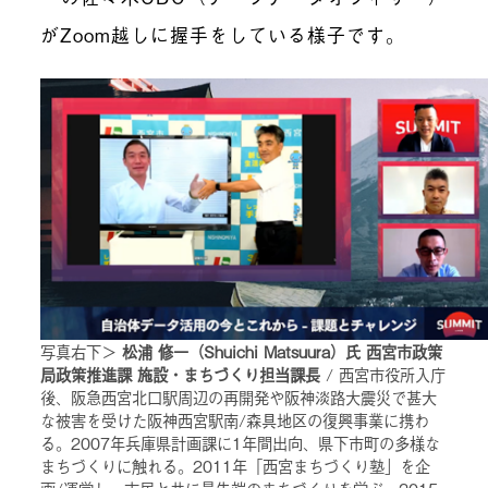
がZoom越しに握手をしている様子です。
写真右下＞
松浦 修一（Shuichi Matsuura）氏 西宮市政策
局政策推進課 施設・まちづくり担当課長
/ 西宮市役所入庁
後、阪急西宮北口駅周辺の再開発や阪神淡路大震災で甚大
な被害を受けた阪神西宮駅南/森具地区の復興事業に携わ
る。2007年兵庫県計画課に1年間出向、県下市町の多様な
まちづくりに触れる。2011年「西宮まちづくり塾」を企