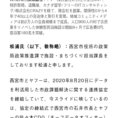
特許取得。退職後、カナダ留学/フリーのITコンサルティン
グ/株式会社CRAZYを経て、現会社を創業。関係性0から4
年で40以上の自治体と取引を実現。地域コミュニティメデ
ィアは約2万人の会員規模まで成長。人口900人の村で古民
家をリノベした体験型民泊施設は開始9ヶ月で広告費0円、
宿泊客180名を突破。
松浦氏（以下、敬称略）：
西宮市役所の政策
局政策推進課で施設・まちづくり担当課長を
しております松浦と申します。
西宮市とヤフーは、2020年8月20日にデータ
を利活用した市政課題解決に関する連携協定
を締結していて、今スライドに映しているの
は、協定の締結式で西宮市の石井市長とヤフ
ーの佐々木CDO（チーフデータオフィサー）