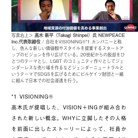
写真右上＞
高木 新平（Takagi Shinpei）氏 NEWPEACE
Inc.代表取締役
/ 自社をVISIONING®︎*1 カンパニーと称
し、色んな新しい価値観やスタイルを提案するスタートア
ップのビジョンを作り広げている。20世紀からの脱却をひ
とつのテーマとし、LGBT のコミュニティ作りとしてジェ
ンダーレスな売り場を作るなどジェンダーニュートラルと
いうテーマでSDGSを広げるためにビルゲイツ財団と一緒
に組んで日本での社会浸透を行う。
*1
VISIONING®︎
高木氏が提唱した、VISION＋INGが組み合わ
された新しい概念。WHYに立脚したその人格
を前面に出したストーリーによって、社員か