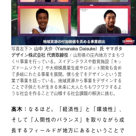
写真左下＞
山中 大介（Yamanaka Daisuke）氏 ヤマガタ
デザイン株式会社 代表取締役
/ 山形県の庄内地方でまちづ
くり事業を行っている。スイデンテラスや教育施設「キッ
ズドームソライ」や大規模農業生産やロボット開発も含め
て多岐にわたる事業を展開。僕ら全てをデザインという言
葉で事業を括っている。地域資源から事業をデザインする
ことで子供たちが生きる未来に大人たちもワクワクするよ
うな社会を作ることで山積する社会課題の解決に挑む。
高木：
なるほど。「経済性」と「環境性」、
そして「人間性のバランス」を取りながら成
長するフィールドが地方にあるということで