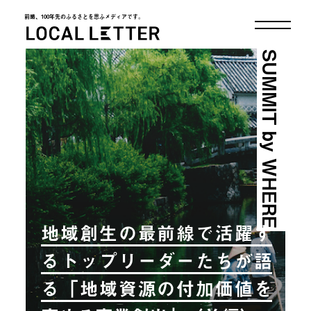
前略、100年先のふるさとを思ふメディアです。
LOCAL LETTER
SUMMIT by WHERE
地域創生の最前線で活躍す
るトップリーダーたちが語
る「地域資源の付加価値を