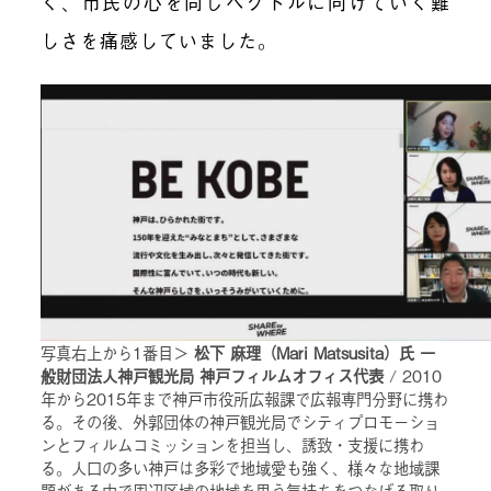
く、市民の心を同じベクトルに向けていく難
しさを痛感していました。
写真右上から1番目＞
松下 麻理（Mari Matsusita）氏 一
般財団法人神戸観光局 神戸フィルムオフィス代表
/ 2010
年から2015年まで神戸市役所広報課で広報専門分野に携わ
る。その後、外郭団体の神戸観光局でシティプロモーショ
ンとフィルムコミッションを担当し、誘致・支援に携わ
る。人口の多い神戸は多彩で地域愛も強く、様々な地域課
題がある中で周辺区域の地域を思う気持ちをつなげる取り