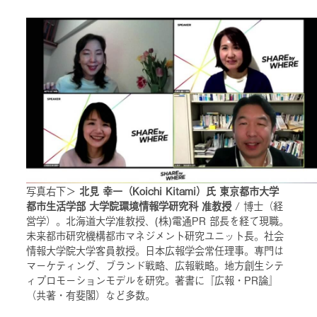
写真右下＞
北見 幸一（Koichi Kitami）氏 東京都市大学
都市生活学部 大学院環境情報学研究科 准教授
/ 博士（経
営学）。北海道大学准教授、(株)電通PR 部長を経て現職。
未来都市研究機構都市マネジメント研究ユニット長。社会
情報大学院大学客員教授。日本広報学会常任理事。専門は
マーケティング、ブランド戦略、広報戦略。地方創生シテ
ィプロモーションモデルを研究。著書に『広報・PR論』
（共著・有斐閣）など多数。