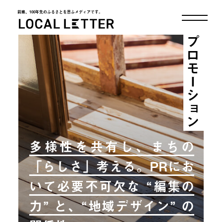
前略、100年先のふるさとを思ふメディアです。
LOCAL LETTER
プロモーション
多様性を共有し、まちの
「らしさ」考える。PRにお
いて必要不可欠な “編集の
力” と、“地域デザイン” の