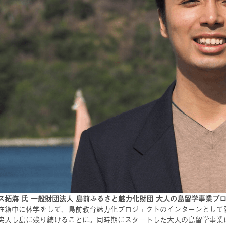
ス拓海 氏 一般財団法人 島前ふるさと魅力化財団 大人の島留学事業プ
在籍中に休学をして、島前教育魅力化プロジェクトのインターンとして
突入し島に残り続けることに。同時期にスタートした大人の島留学事業