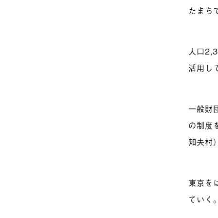
たまち
人口2
活用し
一般財
の制度
知夫村
東京を
ていく