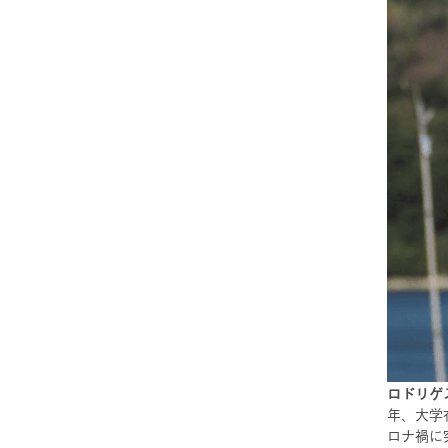
ロドリゲ
年、大学
ロナ禍に