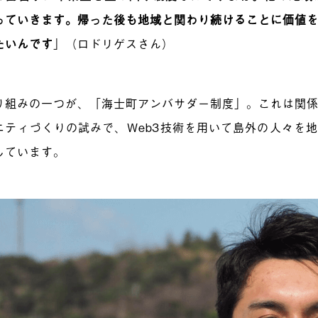
っていきます。帰った後も地域と関わり続けることに価値
たいんです
」（ロドリゲスさん）
り組みの一つが、「海士町アンバサダー制度」。これは関
ニティづくりの試みで、Web3技術を用いて島外の人々を
しています。