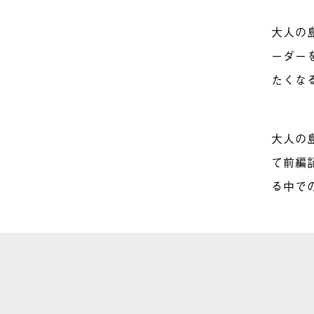
大人の
ーダー
たくな
大人の
て前編
る中で