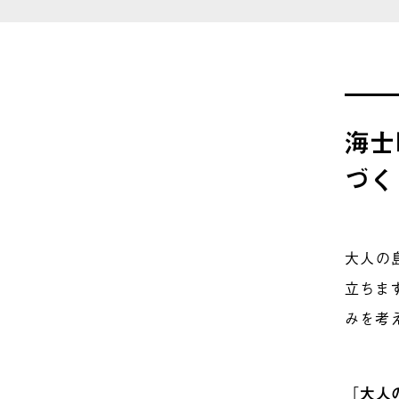
海士
づく
大人の
立ちま
みを考
「
大人