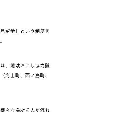
の島留学」という制度を
す。
」は、地域おこし協力隊
域（海士町、西ノ島町、
に様々な場所に人が流れ
。