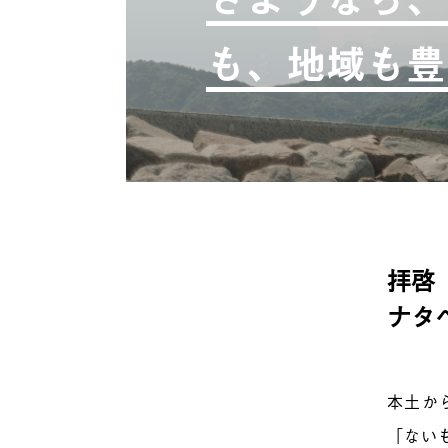
も、地域も豊
拝啓
ナタ
本土か
「ない