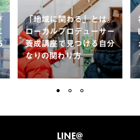
が
「地域に関わる」とは。
に
ローカルプロデューサー
5
養成講座で見つける自分
なりの関わり方
LINE@