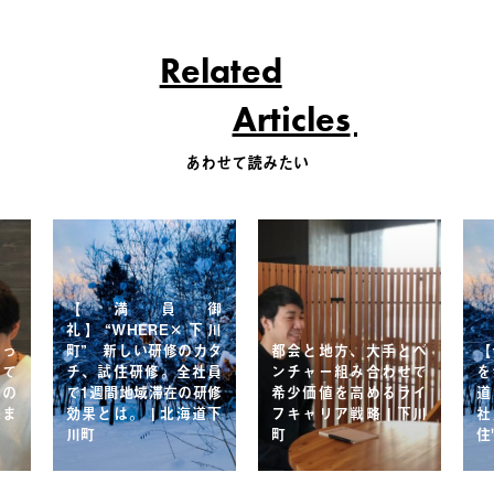
Related
Articles
あわせて読みたい
【満員御
礼】“WHERE×下川
なっ
町” 新しい研修のカタ
都会と地方、大手とベ
【
して
チ、試住研修。全社員
ンチャー組み合わせで
を
しの
で1週間地域滞在の研修
希少価値を高めるライ
道
深ま
効果とは。 | 北海道下
フキャリア戦略 | 下川
社
川町
町
住