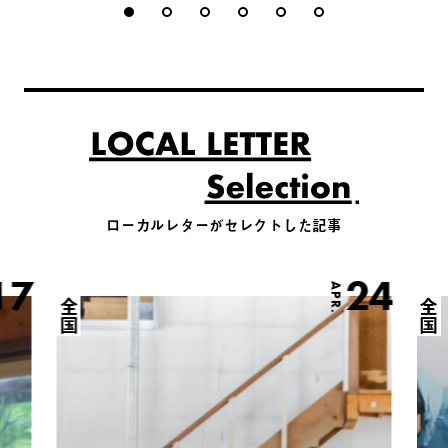
ローカルレターがセレクトした記事
17
24
APR.
全国
全国