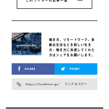
このライターの記事一覧
このライターの記事一覧
働き方、リモートワーク、多
拠点生活などを新しい生き
方・働き方に共感してくれた
方はシェアをお願いします。
SHARE
TWEET
https://localletter.jp/?p=5710
リンクをコピー