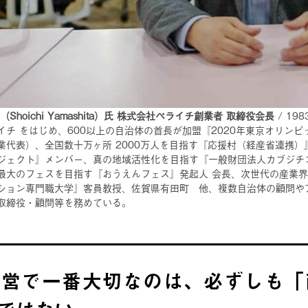
（Shoichi Yamashita）氏 株式会社ペライチ創業者 取締役会長
/ 1
イチ をはじめ、600以上の自治体の首長が加盟『2020年東京オリン
業代表）、全国数十万ヶ所 2000万人を目指す『応援村（経産省連携）
ジェクト』メンバー、真の地域活性化を目指す『一般財団法人カブジチコン
最大のフェスを目指す『おうえんフェス』発起人 会長、次世代の産業界
ション専門職大学』客員教授、佐賀県有田町 他、複数自治体の顧問や
取締役・顧問等を務めている。
 経営で一番大切なのは、必ずしも