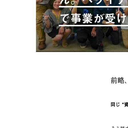
で事業が受け
前略
同じ 