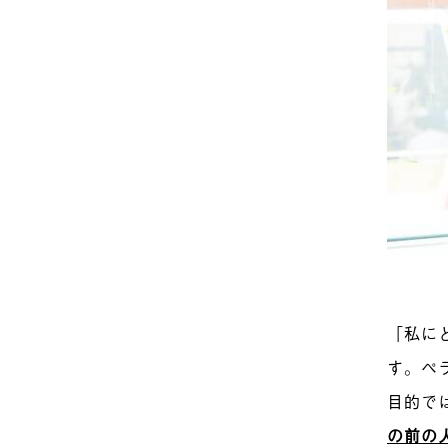
「私に
す。ペ
目的で
の前の