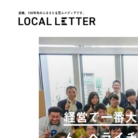
前略、100年先のふるさとを思ふメディアです。
LOCAL LETTER
経営で一番大
ん。ペライチ