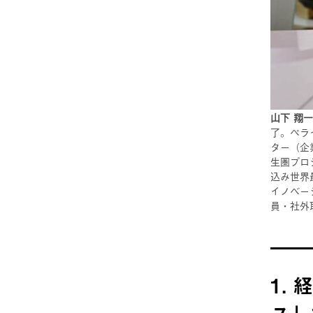
山下 翔一
了。ペラ
ター（企
生圏プロ
込み世界
イノベー
員・社外
1.