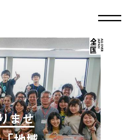
全国
A
L
L
O
V
E
R
J
A
P
A
N
りませ
流「地域