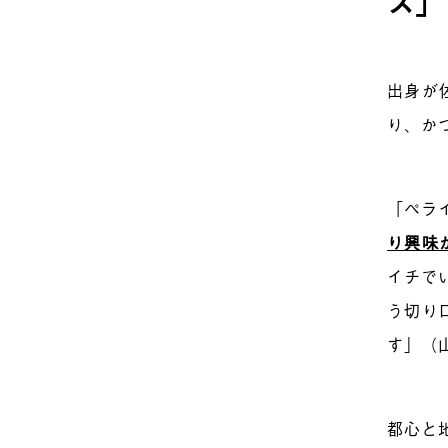
ス」
出身が
り、か
「ペラ
り興味
イチでい
う切り
す」（
都心と