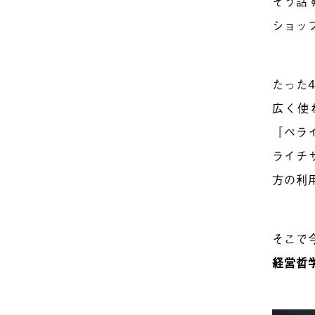
そう話
ショッ
たった
広く使
「ペラ
ライチ
方の利
そこで
経営哲