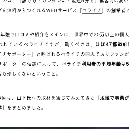
すのは、「誰でも・カンタンに・最短5分で」集客力の高
プを無料からつくれるWEBサービス『
ペライチ
』の創業者
4年強で口コミや紹介をメインに、世界中で20万以上の個
われているペライチですが、驚くべきは、ほぼ
47都道府
イチサポーター」と呼ばれるペライチの同志でありファン
サポーターの活躍によって、
ペライチ
利用者の平均年齢は5
用も珍しくないということ。
今回は、山下氏への取材を通じてみえてきた「
地域で事業
学
」をまとめました。