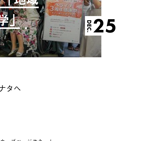
学」
25
DEC.
ナタへ