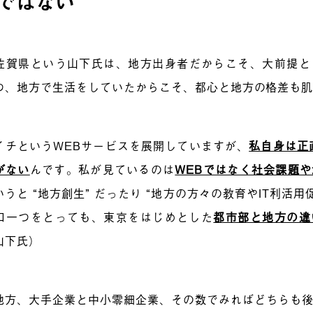
ではない
佐賀県という山下氏は、地方出身者だからこそ、大前提と
つ、地方で生活をしていたからこそ、都心と地方の格差も
イチというWEBサービスを展開していますが、
私自身は正
がない
んです。私が見ているのは
WEBではなく社会課題
うと “地方創生” だったり “地方の方々の教育やIT利活用促
口一つをとっても、東京をはじめとした
都市部と地方の違
山下氏）
地方、大手企業と中小零細企業、その数でみればどちらも