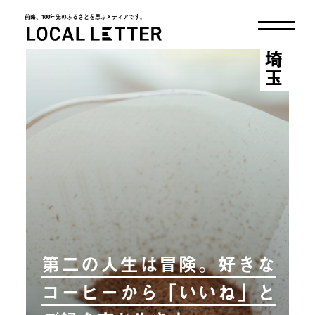
前略、100年先のふるさとを思ふメディアです。
LOCAL LETTER
埼玉
第二の人生は冒険。好きな
コーヒーから「いいね」と